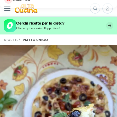
undefined
Cerchi ricette per la dieta?
Clicca qui e scarica l’app olivia!
RICETTE
/
PIATTO UNICO