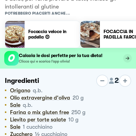
intolleranti al glutine
POTREBBERO PIACERTI ANCHE...
Focaccia veloce in
FOCACCIA IN
padella 😍
PADELLA FARC
Calcola le dosi perfette per la tua dieta!
Clicca qui e scarica l’app olivia!
2
Ingredienti
Origano
q.b.
Olio extravergine d'oliva
20
g
Sale
q.b.
Farina o mix gluten free
250
g
Lievito per torte salate
10
g
Sale
1
cucchiaino
½
Zucchero
cucchiaino