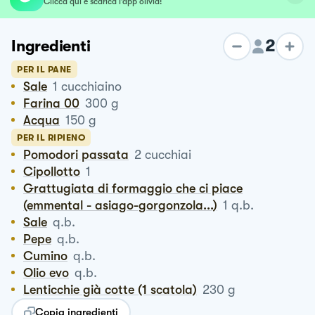
Clicca qui e scarica l’app olivia!
2
Ingredienti
PER IL PANE
Sale
1
cucchiaino
Farina 00
300
g
Acqua
150
g
PER IL RIPIENO
Pomodori passata
2
cucchiai
Cipollotto
1
Grattugiata di formaggio che ci piace
(emmental - asiago-gorgonzola...)
1
q.b.
Sale
q.b.
Pepe
q.b.
Cumino
q.b.
Olio evo
q.b.
Lenticchie già cotte (1 scatola)
230
g
Copia ingredienti