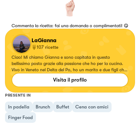
Commenta la ricetta: fai una domanda o complimentati! 😋
LaGianna
107
ricette
Ciao! Mi chiamo Gianna e sono capitata in questo
bellissimo posto grazie alla passione che ho per la cucina.
Vivo in Veneto nel Delta del Po, ho un marito e due figli che
sono i miei giudici a tavola e che apprezzano quello che
Visita il profilo
preparo loro. Inizia così questa inaspettata nuova
avventura
PRESENTE IN
In padella
Brunch
Buffet
Cena con amici
Finger Food