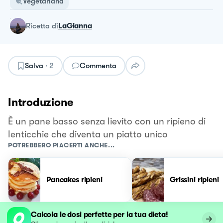
Vegetariana
ricetta
di
LaGianna
Salva
·
2
Commenta
Introduzione
È un pane basso senza lievito con un ripieno di
lenticchie che diventa un piatto unico
POTREBBERO PIACERTI ANCHE...
Pancakes ripieni
Grissini ripieni
Calcola le dosi perfette per la tua dieta!