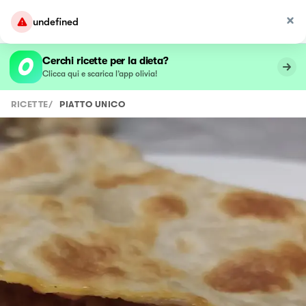
undefined
Cerchi ricette per la dieta?
Clicca qui e scarica l’app olivia!
RICETTE
/
PIATTO UNICO