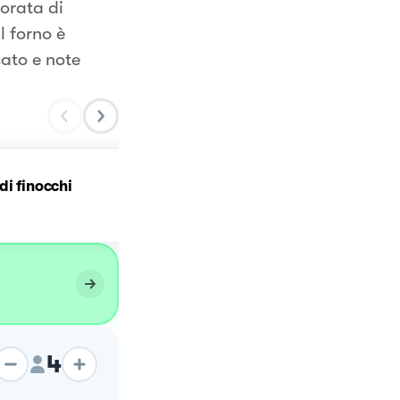
dorata di
l forno è
cato e note
di finocchi
Cardi gratinati
4