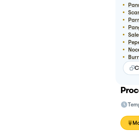
Pa
Sca
Pa
Pa
Sale
Pep
No
Bur
C
Proc
Temp
Mo