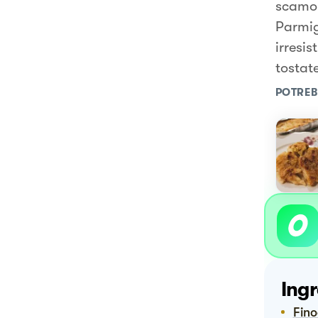
scamorz
Parmig
irresis
tostate
POTREB
Ingr
Fin