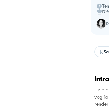
Tem
Dif
Sa
Intr
Un piat
voglia
render