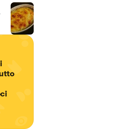
e
i 
utto 
ci 