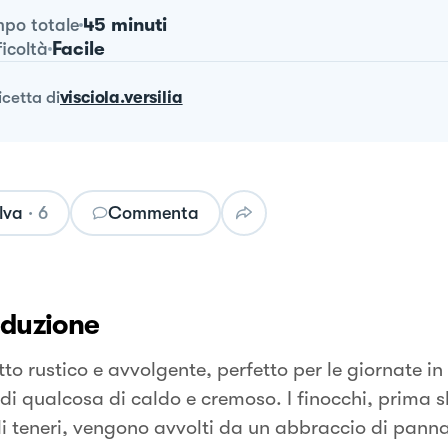
45 minuti
po totale
Facile
ficoltà
ricetta
di
visciola.versilia
lva
·
6
Commenta
oduzione
to rustico e avvolgente, perfetto per le giornate in 
 di qualcosa di caldo e cremoso. I finocchi, prima s
li teneri, vengono avvolti da un abbraccio di panna