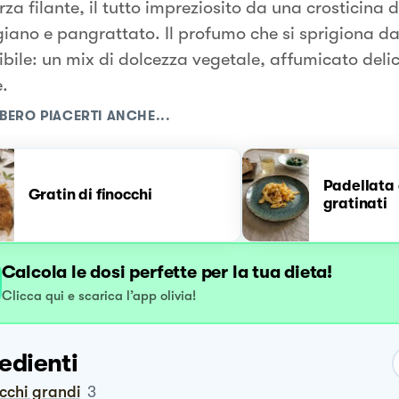
a filante, il tutto impreziosito da una crosticina 
iano e pangrattato. Il profumo che si sprigiona da
tibile: un mix di dolcezza vegetale, affumicato deli
.
BERO PIACERTI ANCHE...
Padellata 
Gratin di finocchi
gratinati
Calcola le dosi perfette per la tua dieta!
Clicca qui e scarica l’app olivia!
edienti
occhi grandi
3