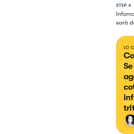
STEP
6
Inforna
sarà d
LO 
Co
Se
ag
co
in
tr