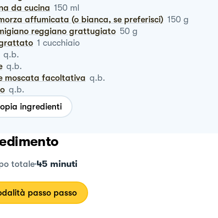
nna da cucina
150
ml
morza affumicata (o bianca, se preferisci)
150
g
rmigiano reggiano grattugiato
50
g
ngrattato
1
cucchiaio
q.b.
e
q.b.
ce moscata facoltativa
q.b.
ro
q.b.
opia ingredienti
edimento
45 minuti
o totale
dalità passo passo