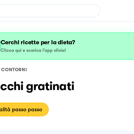
Cerchi ricette per la dieta?
Clicca qui e scarica l’app olivia!
CONTORNI
cchi gratinati
lità passo passo