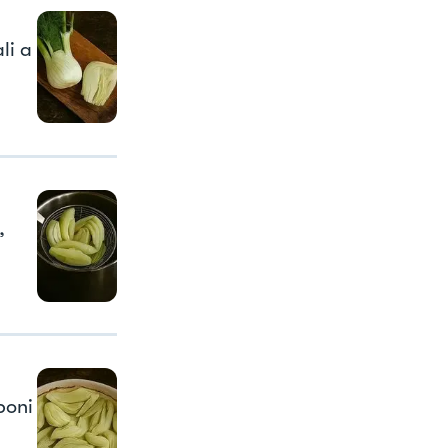
li a
,
poni