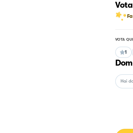
Vota
Fa
VOTA QU
1
Doma