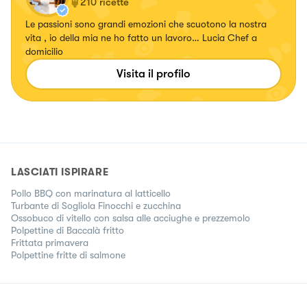
210
ricette
Le passioni sono grandi emozioni che scuotono la nostra
vita , io della mia ne ho fatto un lavoro… Lucia Chef a
domicilio
Visita il profilo
LASCIATI ISPIRARE
Pollo BBQ con marinatura al latticello
Turbante di Sogliola Finocchi e zucchina
Ossobuco di vitello con salsa alle acciughe e prezzemolo
Polpettine di Baccalà fritto
Frittata primavera
Polpettine fritte di salmone