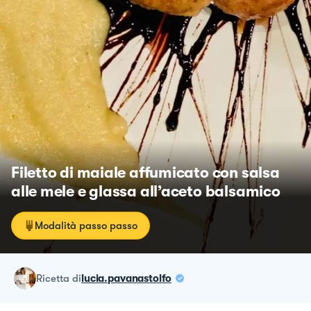
Filetto di maiale affumicato con salsa
alle mele e glassa all’aceto balsamico
Modalità passo passo
ricetta
di
lucia.pavanastolfo