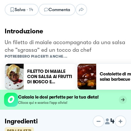
Salva
·
14
Commenta
Introduzione
Un filetto di maiale accompagnato da una salsa
che “sgrassa” ed un tocco da chef
POTREBBERO PIACERTI ANCHE...
FILETTO DI MAIALE
Costolette di m
CON SALSA AI FRUTTI
salsa barbecue
DI BOSCO E
CIPOLLOTTI
CARAMELLATI
Calcola le dosi perfette per la tua dieta!
Clicca qui e scarica l’app olivia!
4
Ingredienti
PER I FILETTI