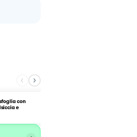
sfoglia con
Torta salata con patate
lsiccia e
speck e scamorza
affumicata