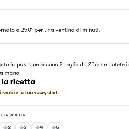
ornato a 250° per una ventina di minuti.
sto impasto ne escono 2 teglie da 28cm e potete 
 a mano.
 la ricetta
i sentire la tua voce, chef!
ESTA RICETTA
2
3
4
5