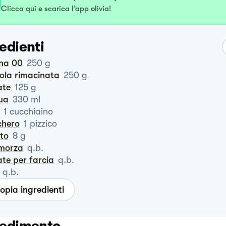
Clicca qui e scarica l’app olivia!
edienti
ina 00
250
g
ola rimacinata
250
g
ate
125
g
qua
330
ml
1
cucchiaino
chero
1
pizzico
ito
8
g
amorza
q.b.
ate per farcia
q.b.
q.b.
opia ingredienti