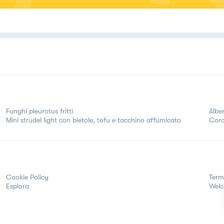
Funghi pleurotus fritti
Alber
Mini strudel light con bietole, tofu e tacchino affumicato
Coro
Cookie Policy
Term
Esplora
Wel