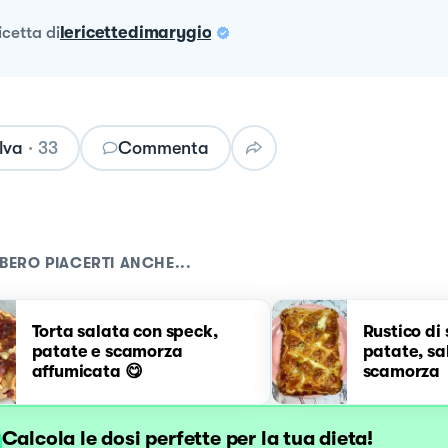
ricetta
di
lericettedimarygio
lva
·
33
Commenta
BERO PIACERTI ANCHE...
Torta salata con speck,
Rustico di 
patate e scamorza
patate, sa
affumicata 😋
scamorza
Calcola le dosi perfette per la tua dieta!