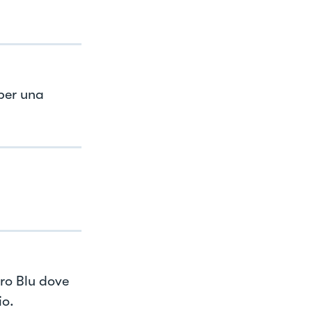
 per una
rro Blu dove
io.