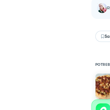
Sa
POTREB