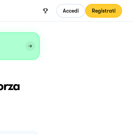
Accedi
Registrati
orza