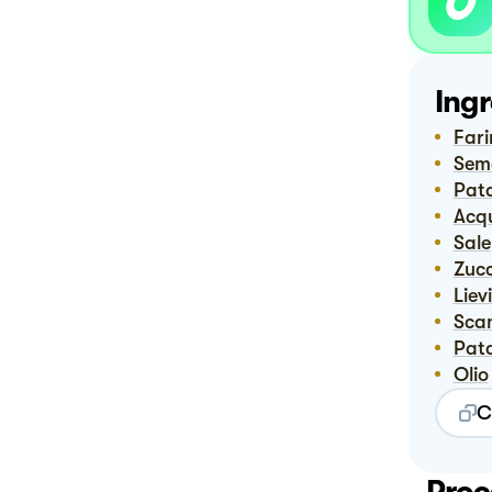
Ingr
Far
Sem
Pat
Ac
Sale
Zuc
Liev
Sc
Pat
Olio
C