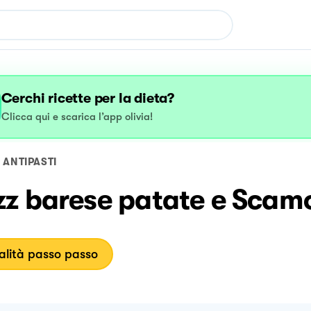
Cerchi ricette per la dieta?
Clicca qui e scarica l’app olivia!
ANTIPASTI
zz barese patate e Scam
lità passo passo