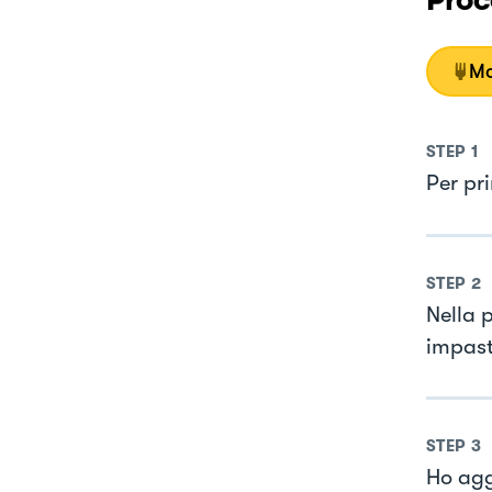
Proc
Mo
STEP
1
Per pri
STEP
2
Nella 
impast
STEP
3
Ho agg