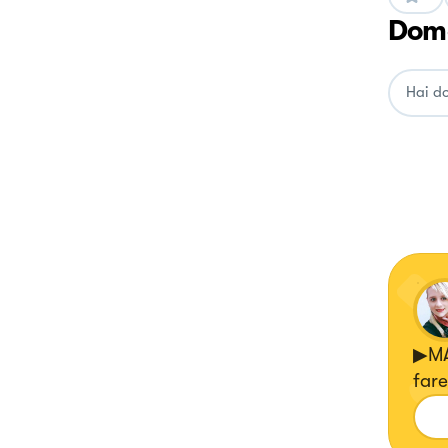
Doma
▶MA
fare