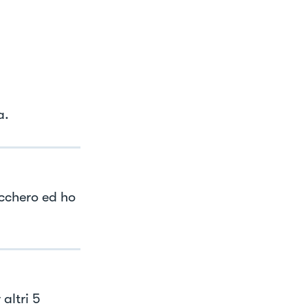
a.
ucchero ed ho
altri 5