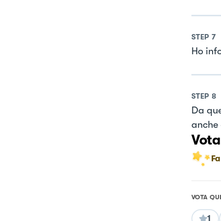
STEP
7
Ho inf
STEP
8
Da que
anche
Vota
Fa
VOTA QU
1