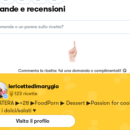
nde e recensioni
Commenta la ricetta: fai una domanda o complimentati! 😋
lericettedimarygio
123
ricette
TERA ▶+28 ▶FoodPorn ▶ Dessert ▶Passion for coo
 i dolci/salati ♥
Visita il profilo