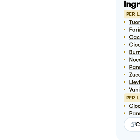
Ingr
PER 
Tuo
Far
Ca
Ci
Bur
Noc
Pa
Zuc
Liev
Van
PER 
Ci
Pa
C