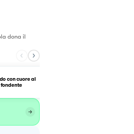
la dona il
ldo con cuore al
GANACHE AL CIOCCOLA
 fondente
FONDENTE