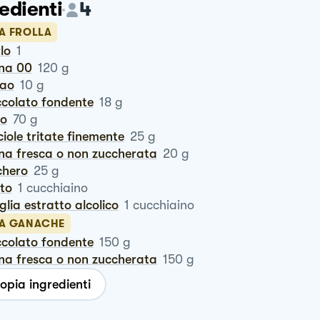
edienti
4
LA FROLLA
rlo
1
ina 00
120
g
cao
10
g
occolato fondente
18
g
ro
70
g
ciole tritate finemente
25
g
nna fresca o non zuccherata
20
g
chero
25
g
ito
1
cucchiaino
iglia estratto alcolico
1
cucchiaino
LA GANACHE
occolato fondente
150
g
nna fresca o non zuccherata
150
g
opia ingredienti