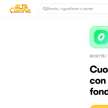
RICETTE
/
Cuor
con
fon