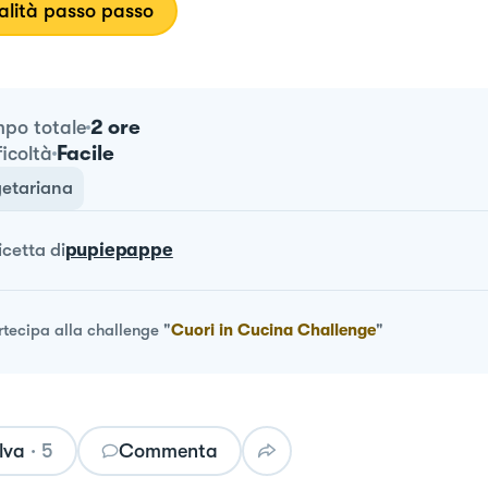
lità passo passo
2 ore
po totale
Facile
ficoltà
etariana
ricetta
di
pupiepappe
rtecipa alla challenge
"
Cuori in Cucina Challenge
"
lva
·
5
Commenta