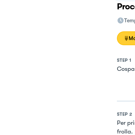
Proc
Temp
Mo
STEP
1
Cospar
STEP
2
Per pr
frolla.