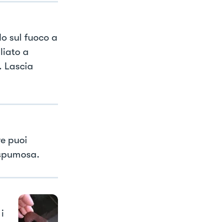
o sul fuoco a
liato a
. Lascia
re puoi
 spumosa.
i