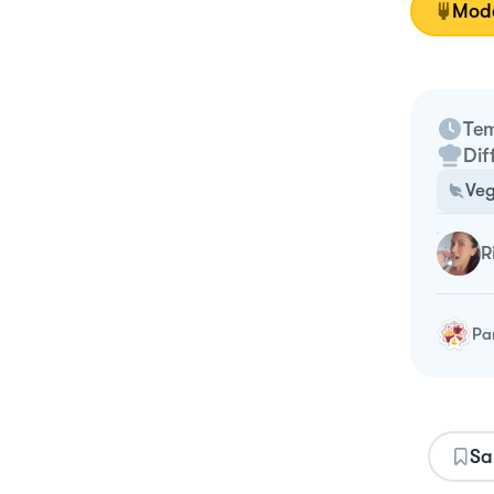
Moda
Tem
Dif
Veg
Pa
Sa