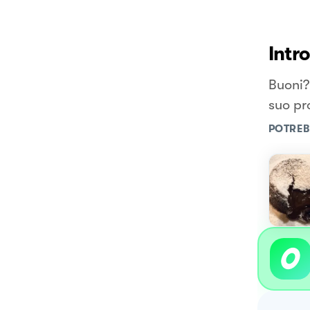
Intr
Buoni? 
suo pr
POTREB