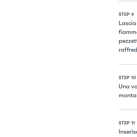
STEP
9
Lascia
fiamma
pezzett
raffred
STEP
10
Una vo
montar
STEP
11
Inseris