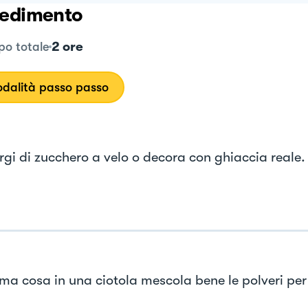
edimento
2 ore
o totale
dalità passo passo
gi di zucchero a velo o decora con ghiaccia reale.
ima cosa in una ciotola mescola bene le polveri per