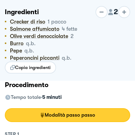
2
Ingredienti
Crecker di riso
1
pacco
Salmone affumicato
4
fette
Olive verdi denocciolate
2
Burro
q.b.
Pepe
q.b.
Peperoncini piccanti
q.b.
Copia ingredienti
Procedimento
Tempo totale
5 minuti
Modalità passo passo
STEP
1