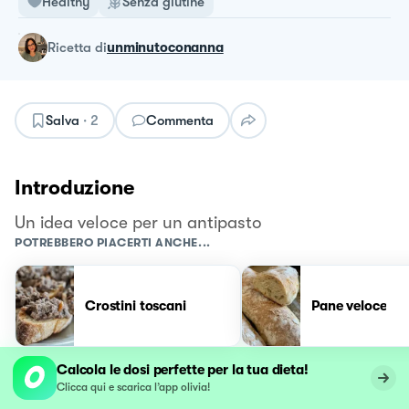
Healthy
Senza glutine
ricetta
di
unminutoconanna
Salva
·
2
Commenta
Introduzione
Un idea veloce per un antipasto
POTREBBERO PIACERTI ANCHE...
Crostini toscani
Pane veloce
Calcola le dosi perfette per la tua dieta!
Clicca qui e scarica l’app olivia!