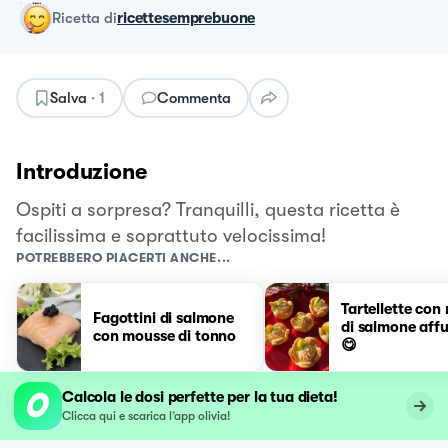
ricetta
di
ricettesemprebuone
Salva
·
1
Commenta
Introduzione
Ospiti a sorpresa? Tranquilli, questa ricetta è
facilissima e soprattuto velocissima!
POTREBBERO PIACERTI ANCHE...
Tartellette con
Fagottini di salmone
di salmone aff
con mousse di tonno
😋
Calcola le dosi perfette per la tua dieta!
Clicca qui e scarica l’app olivia!