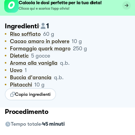
Calcola le dosi perfette per la tua dieta!
Clicca qui e scarica l’app olivia!
1
Ingredienti
Riso soffiato
60
g
Cacao amaro in polvere
10
g
Formaggio quark magro
250
g
Dietetic
5
gocce
Aroma alla vaniglia
q.b.
Uovo
1
Buccia d'arancia
q.b.
Pistacchi
10
g
Copia ingredienti
Procedimento
Tempo totale
45 minuti