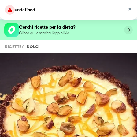
undefined
Cerchi ricette per la dieta?
Clicca qui e scarica l’app olivia!
RICETTE
/
DOLCI