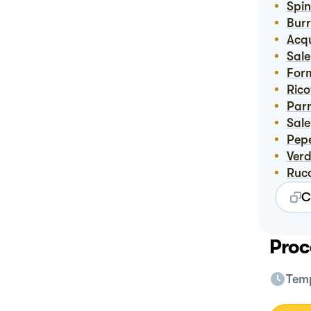
Spi
Bur
Ac
Sale
For
Ric
Pa
Sale
Pep
Ver
Ruc
C
Proc
Temp