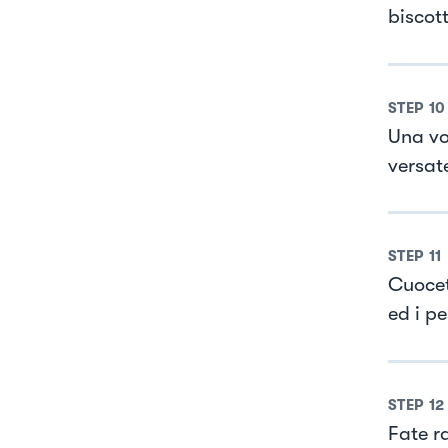
biscott
STEP
10
Una vo
versat
STEP
11
Cuocete
ed i pe
STEP
12
Fate r