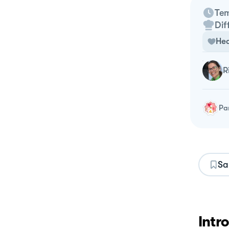
Tem
Dif
Hea
Pa
Sa
Intr