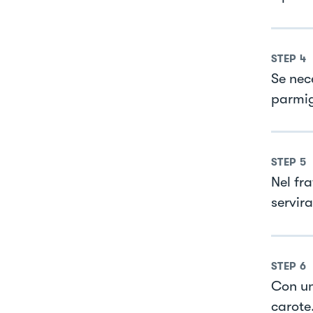
STEP
4
Se nec
parmig
STEP
5
Nel fr
servir
STEP
6
Con un
carote