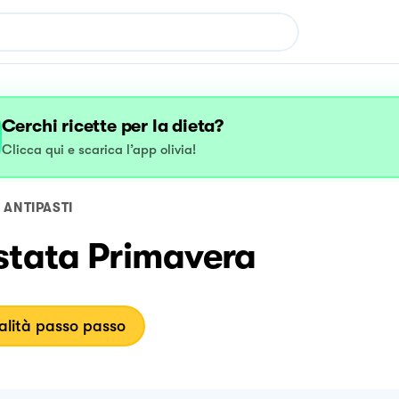
Cerchi ricette per la dieta?
Clicca qui e scarica l’app olivia!
ANTIPASTI
stata Primavera
lità passo passo