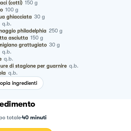
naci (cotti)
150
g
ro
100
g
qua ghiacciata
30
g
q.b.
maggio philadelphia
250
g
otta asciutta
150
g
rmigiano grattugiato
30
g
q.b.
e
q.b.
dure di stagione per guarnire
q.b.
ola
q.b.
opia ingredienti
edimento
40 minuti
o totale