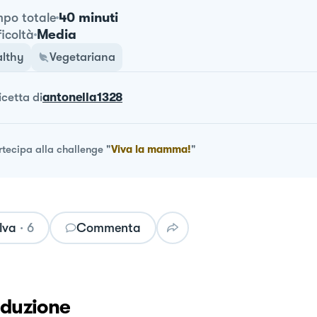
40 minuti
po totale
Media
ficoltà
lthy
Vegetariana
ricetta
di
antonella1328
rtecipa alla challenge
"
Viva la mamma!
"
lva
·
6
Commenta
oduzione