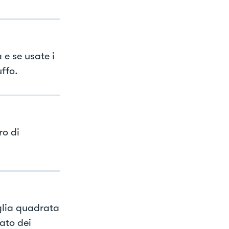
 e se usate i
uffo.
ro di
eglia quadrata
ato dei