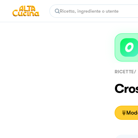
RICETTE
/
Cro
Moda