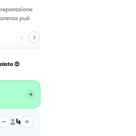
preparazione
parenza può
alata 😍
Crostata di patate
4