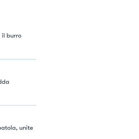
il burro
edda
patola, unite