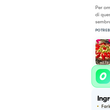
Per om
di que
sembra
POTREB
Ingr
Far