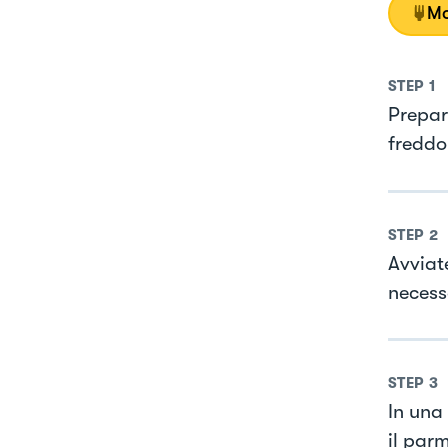
Mo
STEP
1
Prepara
freddo 
STEP
2
Avviat
necess
STEP
3
In una
il par