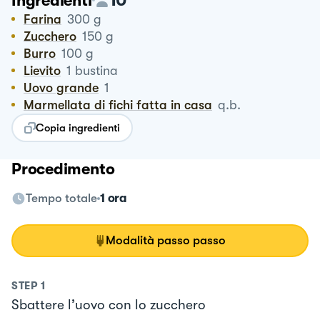
Ingredienti
Farina
300
g
Zucchero
150
g
Burro
100
g
Lievito
1
bustina
Uovo grande
1
Marmellata di fichi fatta in casa
q.b.
Copia ingredienti
Procedimento
Tempo totale
1 ora
Modalità passo passo
STEP
1
Sbattere l’uovo con lo zucchero