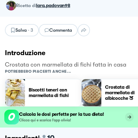
ricetta
di
lara.padovan98
Salva
·
3
Commenta
Introduzione
Crostata con marmellata di fichi fatta in casa
POTREBBERO PIACERTI ANCHE...
Crostata di
Biscotti teneri con
marmellata di
marmellata di fichi
albicocche 🍑
Calcola le dosi perfette per la tua dieta!
Clicca qui e scarica l’app olivia!
10