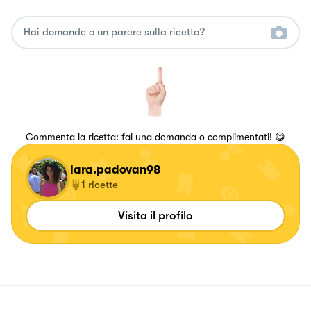
Commenta la ricetta: fai una domanda o complimentati! 😋
lara.padovan98
1
ricette
Visita il profilo