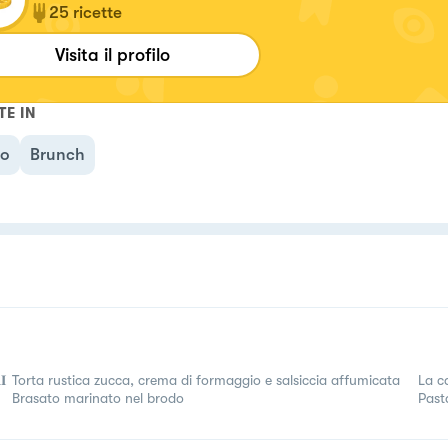
25
ricette
Visita il profilo
TE IN
no
Brunch
𝐈
Torta rustica zucca, crema di formaggio e salsiccia affumicata
La c
Brasato marinato nel brodo
Past