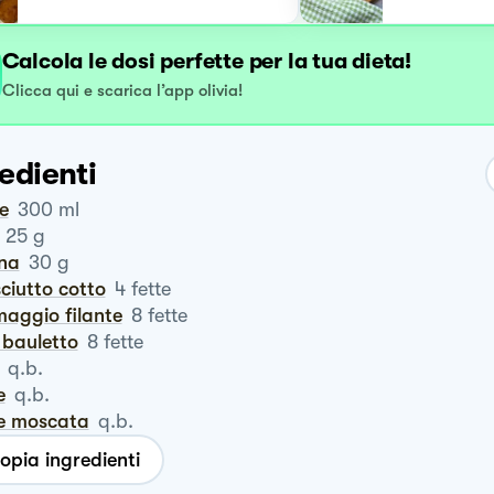
Calcola le dosi perfette per la tua dieta!
Clicca qui e scarica l’app olivia!
edienti
te
300
ml
25
g
ina
30
g
sciutto cotto
4
fette
maggio filante
8
fette
 bauletto
8
fette
q.b.
e
q.b.
ce moscata
q.b.
opia ingredienti