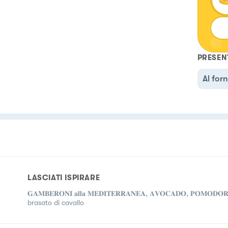
PRESEN
Al for
LASCIATI ISPIRARE
𝐆𝐀𝐌𝐁𝐄𝐑𝐎𝐍𝐈 𝐚𝐥𝐥𝐚 𝐌𝐄𝐃𝐈𝐓𝐄𝐑𝐑𝐀𝐍𝐄𝐀, 𝐀𝐕𝐎𝐂𝐀𝐃𝐎, 𝐏𝐎𝐌𝐎𝐃𝐎𝐑
brasato di cavallo