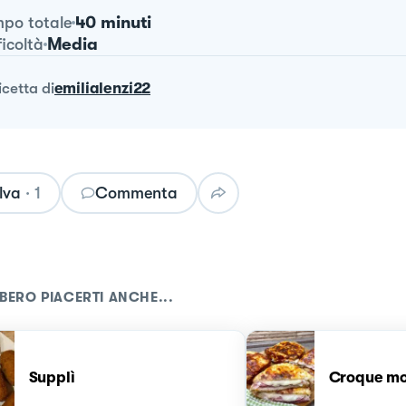
40 minuti
po totale
Media
ficoltà
ricetta
di
emilialenzi22
lva
·
1
Commenta
BERO PIACERTI ANCHE...
Supplì
Croque mo