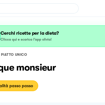
Cerchi ricette per la dieta?
Clicca qui e scarica l’app olivia!
PIATTO UNICO
que monsieur
lità passo passo