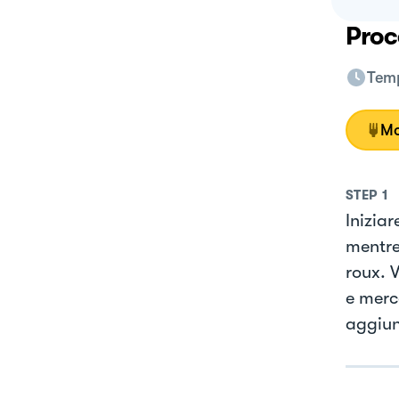
Proc
Temp
Mo
STEP
1
Iniziar
mentre 
roux. V
e merc
aggiun