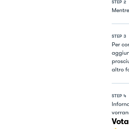
STEP
2
Mentre
STEP
3
Per co
aggiun
prosci
altro 
STEP
4
Inforna
vorran
Vota