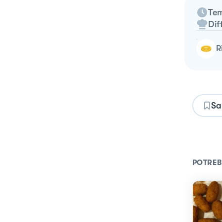
Tem
Dif
Sa
POTREB