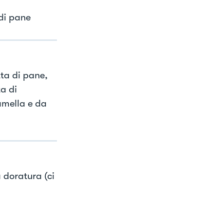
 di pane
ta di pane,
a di
amella e da
 doratura (ci