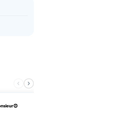
CROQUE MONSIEUR ALL
nsieur😍
MOZZARELLA