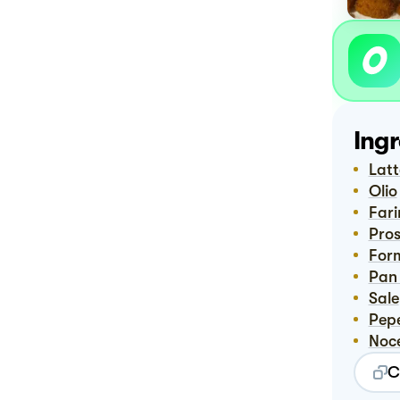
Ingr
Lat
Olio
Far
Pro
For
Pan
Sale
Pep
No
C