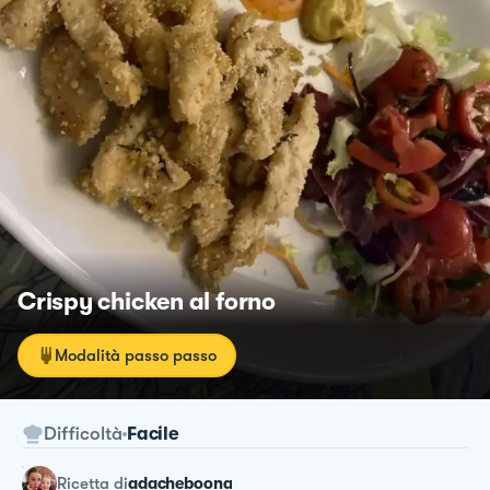
Crispy chicken al forno
Modalità passo passo
Difficoltà
Facile
ricetta
di
adacheboona