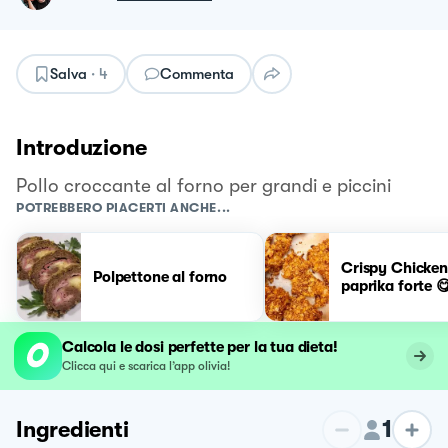
Salva
·
4
Commenta
Introduzione
Pollo croccante al forno per grandi e piccini
POTREBBERO PIACERTI ANCHE...
Crispy Chicken
Polpettone al forno
paprika forte 
Calcola le dosi perfette per la tua dieta!
Clicca qui e scarica l’app olivia!
1
Ingredienti