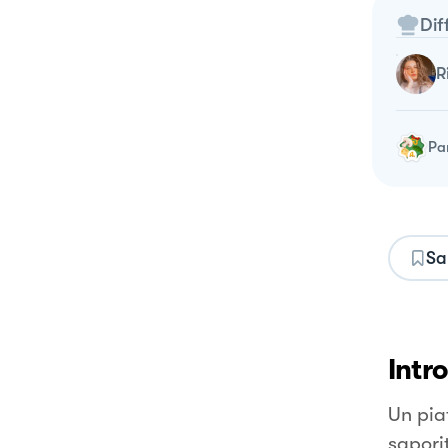
Dif
Pa
Sa
Intr
Un pia
saporit