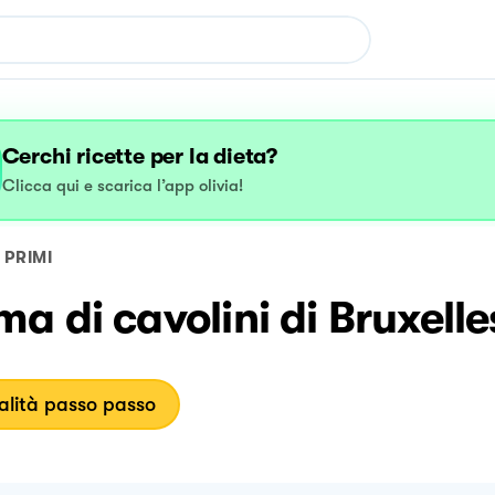
Cerchi ricette per la dieta?
Clicca qui e scarica l’app olivia!
PRIMI
a di cavolini di Bruxelle
lità passo passo