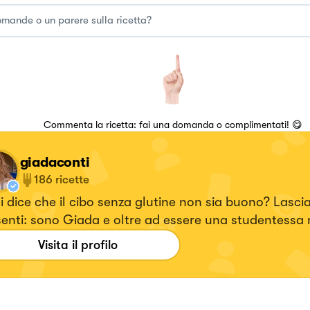
Commenta la ricetta: fai una domanda o complimentati! 😋
giadaconti
186
ricette
i dice che il cibo senza glutine non sia buono? Lasci
enti: sono Giada e oltre ad essere una studentessa m
tempo libero a preparare dolci, primi piatti e finger 
Visita il profilo
ine per deliziare soprattutto i palati di chi è allergico
llerante al glutine. Troverete però anche ricette cont
ine ✨ Mi trovi su ig @ggiadaconti e TikTok @_ggiada