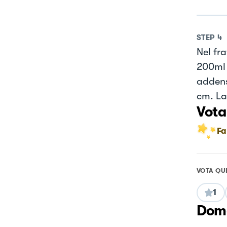
STEP
4
Nel fr
200ml 
addens
cm. La
Vota
Fa
VOTA QU
1
Doma