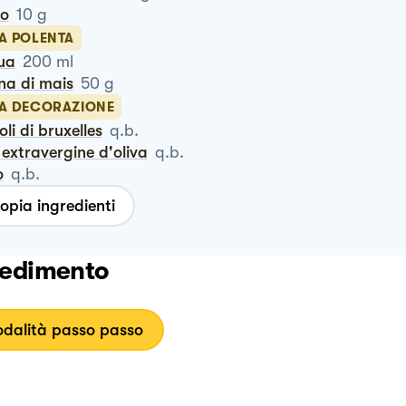
ro
10
g
LA POLENTA
qua
200
ml
ina di mais
50
g
LA DECORAZIONE
oli di bruxelles
q.b.
io extravergine d'oliva
q.b.
o
q.b.
opia ingredienti
edimento
dalità passo passo