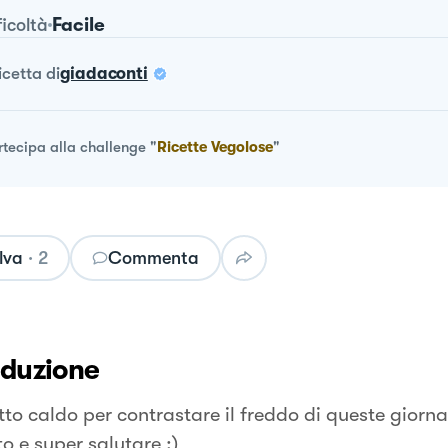
Facile
ficoltà
ricetta
di
giadaconti
rtecipa alla challenge
"
Ricette Vegolose
"
lva
·
2
Commenta
oduzione
tto caldo per contrastare il freddo di queste giorn
o e super salutare :)