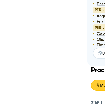
Por
PER 
Ac
Far
PER 
Cav
Ol
Tim
C
Proc
Mo
STEP
1