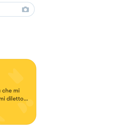
a che mi
i diletto
food senza
 o
enenti
conti