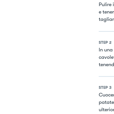
Pulire 
e tener
tagliar
STEP
2
In una
cavolet
tenend
STEP
3
Cuocer
patate
ulteri