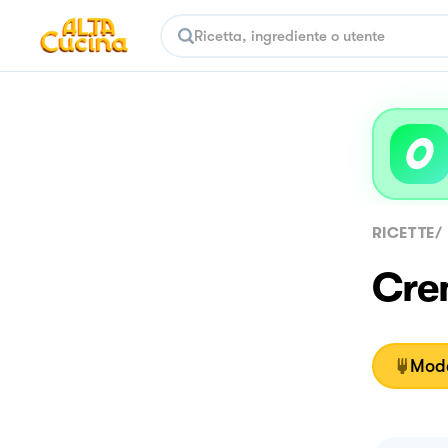
RICETTE
/
Crem
Moda