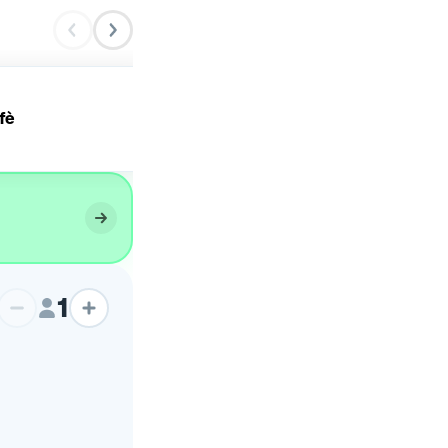
fè
Crema al caffè
1