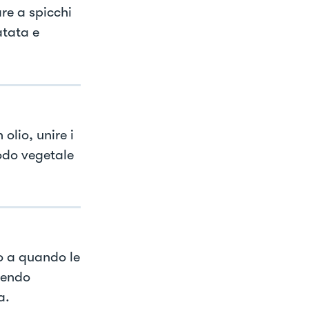
are a spicchi
atata e
olio, unire i
rodo vegetale
o a quando le
gendo
a.