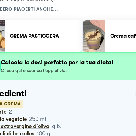
BERO PIACERTI ANCHE...
CREMA PASTICCERA
Crema caf
Calcola le dosi perfette per la tua dieta!
Clicca qui e scarica l’app olivia!
edienti
LA CREMA
ate
2
do vegetale
250
ml
io extravergine d'oliva
q.b.
oli di bruxelles
100
g