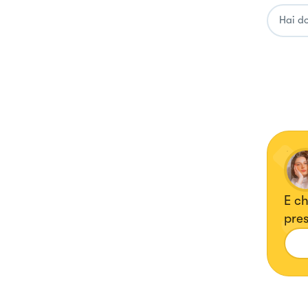
E ch
pres
nel 
glut
into
glut