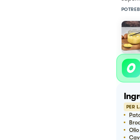
POTREB
Ingr
PER 
Pat
Bro
Ol
Cav