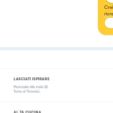
Crei
ricr
LASCIATI ISPIRARE
Plumcake alle mele 😋
Torta al Tiramisù
AL.TA CUCINA