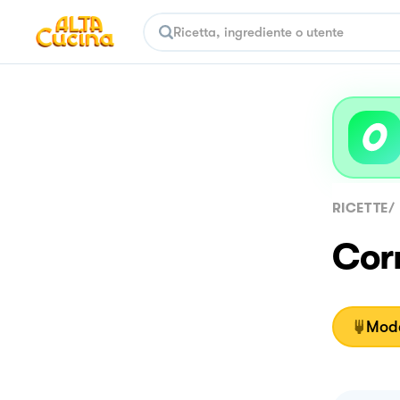
RICETTE
/
Corn
Moda