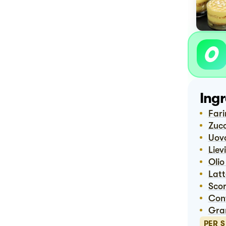
Ingr
Far
Zuc
Uov
Lie
Oli
Lat
Sco
Co
Gr
PER 