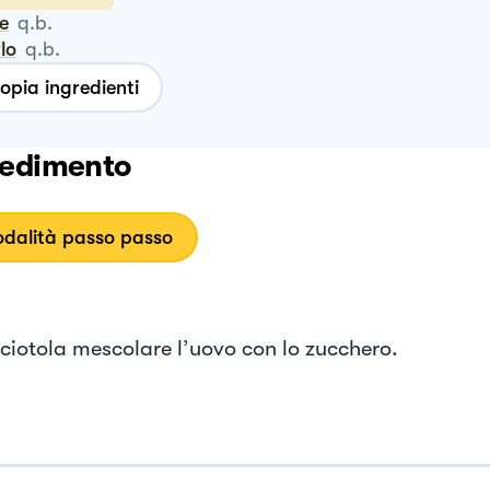
te
q.b.
rlo
q.b.
opia ingredienti
edimento
dalità passo passo
 ciotola mescolare l’uovo con lo zucchero.