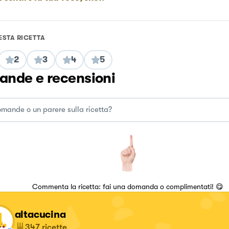
ESTA RICETTA
2
3
4
5
nde e recensioni
Commenta la ricetta: fai una domanda o complimentati! 😋
altacucina
347
ricette