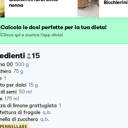
Bicchierini
nonna
Calcola le dosi perfette per la tua dieta!
Clicca qui e scarica l’app olivia!
edienti
15
ina 00
500
g
chero
75
g
o
1
vito per dolci
15
g
o di semi
50
ml
te
175
ml
rza di limone grattugiata
1
nfettura di fragole
q.b.
anella di zucchero
q.b.
SPENNELLARE