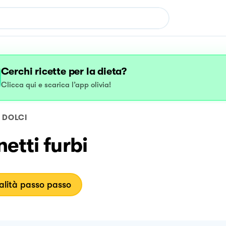
Cerchi ricette per la dieta?
Clicca qui e scarica l’app olivia!
DOLCI
etti furbi
lità passo passo