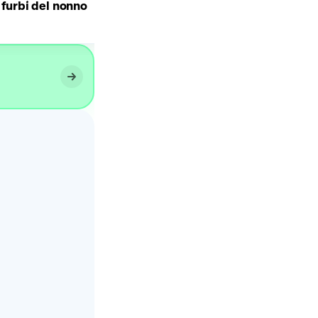
 furbi del nonno
Cornetto cheesecake 🍫