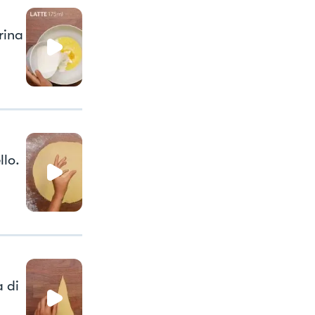
arina
llo.
 di