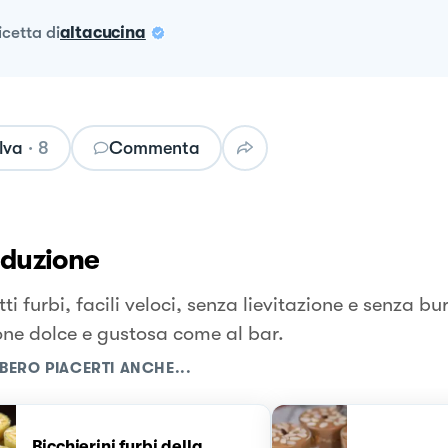
ricetta
di
altacucina
lva
·
8
Commenta
oduzione
tti furbi, facili veloci, senza lievitazione e senza bu
one dolce e gustosa come al bar.
BERO PIACERTI ANCHE...
Bicchierini furbi della