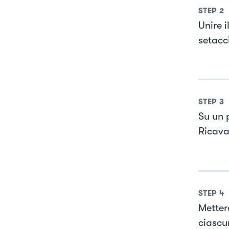
STEP
2
Unire i
setacci
STEP
3
Su un 
Ricavar
STEP
4
Metter
ciascun