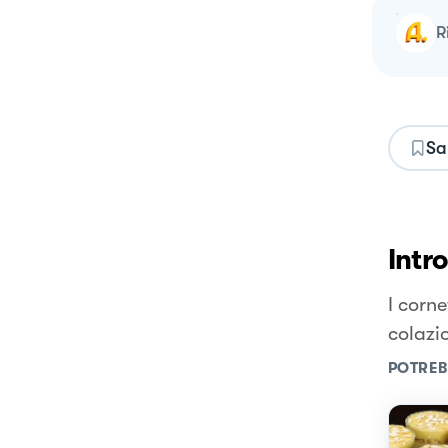
Sa
Intr
I corne
colazi
POTREB