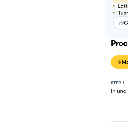
Lat
Tuo
C
Proc
Mo
STEP
1
In una