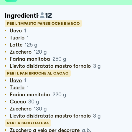
12
Ingredienti
PER L'IMPASTO PANBRIOCHE BIANCO
Uovo
1
Tuorlo
1
Latte
125
g
Zucchero
120
g
Farina manitoba
250
g
Lievito disidratato mastro fornaio
3
g
PER IL PAN BRIOCHE AL CACAO
Uovo
1
Tuorlo
1
Farina manitoba
220
g
Cacao
30
g
Zucchero
130
g
Lievito disidratato mastro fornaio
3
g
PER LA SFOGLIATURA
Zucchero a velo per decorare
q.b.