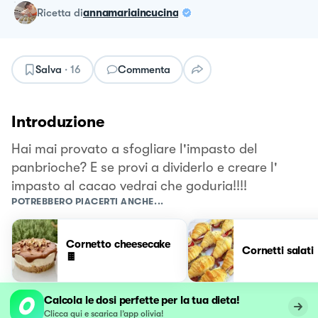
ricetta
di
annamariaincucina
Salva
·
16
Commenta
Introduzione
Hai mai provato a sfogliare l'impasto del
panbrioche? E se provi a dividerlo e creare l'
impasto al cacao vedrai che goduria!!!!
POTREBBERO PIACERTI ANCHE...
Cornetto cheesecake
Cornetti salati
🍫
Calcola le dosi perfette per la tua dieta!
Clicca qui e scarica l’app olivia!