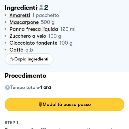
2
Ingredienti
Amaretti
1
pacchetto
Mascarpone
500
g
Panna fresca liquida
120
ml
Zucchero a velo
100
g
Cioccolato fondente
100
g
Caffè
q.b.
Copia ingredienti
Procedimento
Tempo totale
1 ora
Modalità passo passo
STEP
1