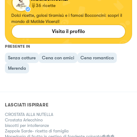
36
ricette
Dolci ricette, golosi tiramisù e i famosi Bocconcini: scopri il
mondo di Matilde Vicenzi!
Visita il profilo
PRESENTE IN
Senza cotture
Cena con amici
Cena romantica
Merenda
LASCIATI ISPIRARE
CROSTATA ALLA NUTELLA
Crostata Arlecchino
biscotti per intolleranze
Zeppole Sarde- ricetta di famiglia
Macedonia di frutta in cestino di fondente colorato🍓🍓🍓