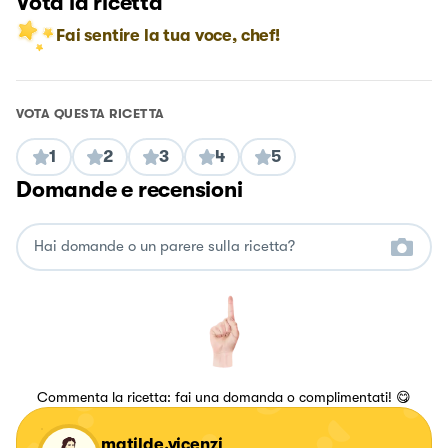
Vota la ricetta
Fai sentire la tua voce, chef!
VOTA QUESTA RICETTA
1
2
3
4
5
Domande e recensioni
Commenta la ricetta: fai una domanda o complimentati! 😋
matilde.vicenzi