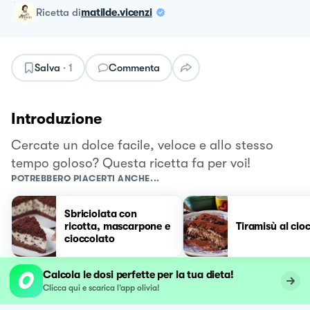
ricetta
di
matilde.vicenzi
Salva
·
1
Commenta
Introduzione
Cercate un dolce facile, veloce e allo stesso
tempo goloso? Questa ricetta fa per voi!
POTREBBERO PIACERTI ANCHE...
Sbriciolata con
ricotta, mascarpone e
Tiramisù al cio
cioccolato
Calcola le dosi perfette per la tua dieta!
Clicca qui e scarica l’app olivia!