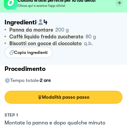
Calcola le dosi perfette per la tua dieta!
Clicca qui e scarica l’app olivia!
4
Ingredienti
Panna da montare
200
g
Caffè liquido freddo zuccherato
80
g
Biscotti con gocce di cioccolato
q.b.
Copia ingredienti
Procedimento
Tempo totale
2 ore
Modalità passo passo
STEP
1
Montate la panna e dopo qualche minuto