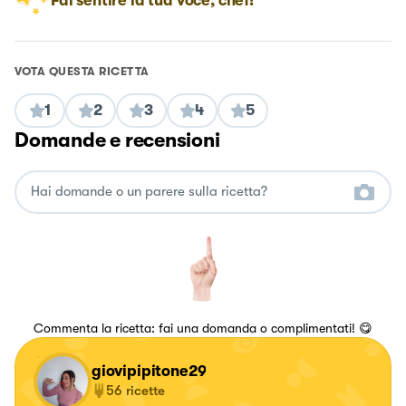
Fai sentire la tua voce, chef!
VOTA QUESTA RICETTA
1
2
3
4
5
Domande e recensioni
Commenta la ricetta: fai una domanda o complimentati! 😋
giovipipitone29
56
ricette