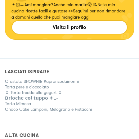
👩🏻‍🍳Ami mangiare?Anche mio marito🤫 📝Nella mia
cucina ricette facili e gustose 👀Seguimi per non rimandare
a domani quello che puoi mangiare oggi
Visita il profilo
LASCIATI ISPIRARE
Crostata BROWNIE #apranzodainonni
Torta pere e cioccolato
🌷 Torta fredda allo yogurt 🌷
𝗕𝗿𝗶𝗼𝗰𝗵𝗲 𝗰𝗼𝗹 𝘁𝘂𝗽𝗽𝗼 👩‍🍳
Torta Mimosa
Choco Cake Lamponi, Melograno e Pistacchi
AL.TA CUCINA