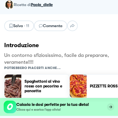
ricetta
di
Paola_dielle
Salva
·
11
Commenta
Introduzione
Un contorno sfiziosissimo, facile da preparare,
veramente!!!!
POTREBBERO PIACERTI ANCHE...
Spaghettoni al vino
rosso con pecorino e
PIZZETTE ROSS
pancetta
Calcola le dosi perfette per la tua dieta!
Clicca qui e scarica l’app olivia!