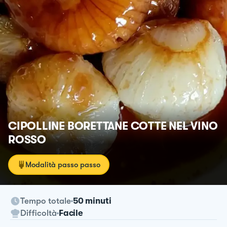
CIPOLLINE BORETTANE COTTE NEL VINO
ROSSO
Modalità passo passo
Tempo totale
50 minuti
Difficoltà
Facile