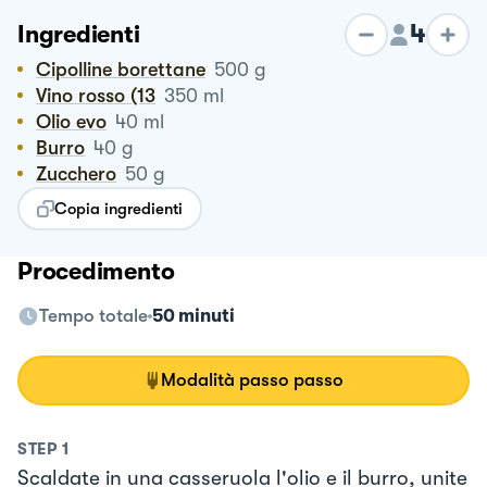
4
Ingredienti
Cipolline borettane
500
g
Vino rosso (13
350
ml
Olio evo
40
ml
Burro
40
g
Zucchero
50
g
Copia ingredienti
Procedimento
Tempo totale
50 minuti
Modalità passo passo
STEP
1
Scaldate in una casseruola l'olio e il burro, unite