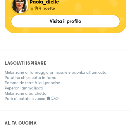
Paola_dielle
144
ricette
Visita il profilo
LASCIATI ISPIRARE
Melanzane al formaggio primosale e paprika affumicata
Patatine chips cotte in forno
Pomme de terre à la lyonnaise
Peperoni ammollicati
Melanzane a barchetta
Purè di patate e zucca 🎃😋🥔
AL.TA CUCINA