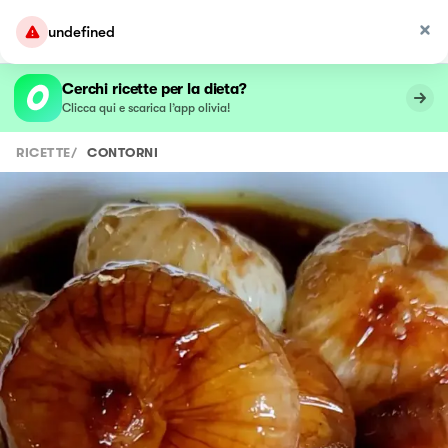
undefined
Cerchi ricette per la dieta?
Clicca qui e scarica l’app olivia!
RICETTE
/
CONTORNI