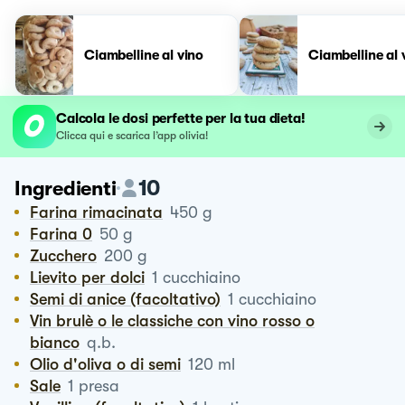
Ciambelline al vino
Ciambelline al 
Calcola le dosi perfette per la tua dieta!
Clicca qui e scarica l’app olivia!
10
Ingredienti
Farina rimacinata
450
g
Farina 0
50
g
Zucchero
200
g
Lievito per dolci
1
cucchiaino
Semi di anice (facoltativo)
1
cucchiaino
Vin brulè o le classiche con vino rosso o
bianco
q.b.
Olio d'oliva o di semi
120
ml
Sale
1
presa