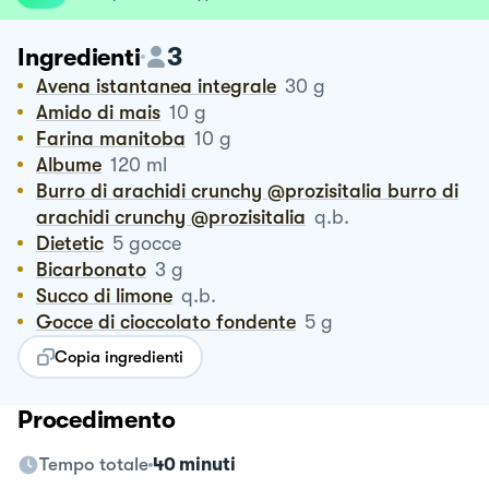
3
Ingredienti
Avena istantanea integrale
30
g
Amido di mais
10
g
Farina manitoba
10
g
Albume
120
ml
Burro di arachidi crunchy @prozisitalia burro di
arachidi crunchy @prozisitalia
q.b.
Dietetic
5
gocce
Bicarbonato
3
g
Succo di limone
q.b.
Gocce di cioccolato fondente
5
g
Copia ingredienti
Procedimento
Tempo totale
40 minuti