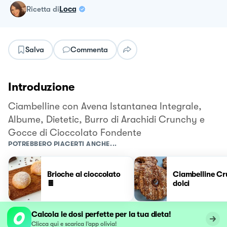
ricetta
di
Loca
Salva
Commenta
Introduzione
Ciambelline con Avena Istantanea Integrale,
Albume, Dietetic, Burro di Arachidi Crunchy e
Gocce di Cioccolato Fondente
POTREBBERO PIACERTI ANCHE...
Brioche al cioccolato
Ciambelline Cr
🍫
dolci
Calcola le dosi perfette per la tua dieta!
Clicca qui e scarica l’app olivia!