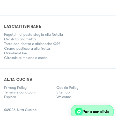
LASCIATI ISPIRARE
Fagottini di pasta sfoglia alla Nutella
Crostata alla frutta
Torta con ricotta e albicocche 😋🍑
Crema pasticcera alla frutta
Ciambell-One
Girasole al melone e cocco
AL.TA CUCINA
Privacy Policy
Cookie Policy
Termini e condizioni
Sitemap
Esplora
Welcome
©
2026
Al.ta Cucina
Parla con olivia