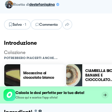
ricetta
di
destefanispina
Salva
·
1
Commenta
Introduzione
Colazione
POTREBBERO PIACERTI ANCHE...
CIAMBELLA BI
Mocaccina al
BANANE E
cioccolato bianco
CIOCCOLATO
BIANCO 🍌
Calcola le dosi perfette per la tua dieta!
Clicca qui e scarica l’app olivia!
8