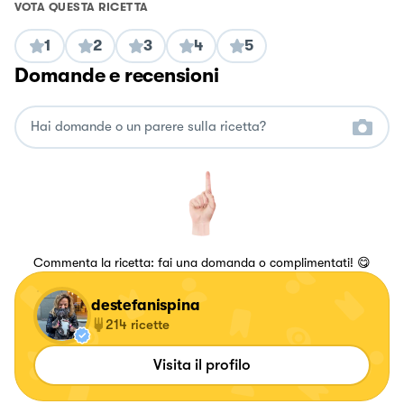
VOTA QUESTA RICETTA
1
2
3
4
5
Domande e recensioni
Commenta la ricetta: fai una domanda o complimentati! 😋
destefanispina
214
ricette
Visita il profilo