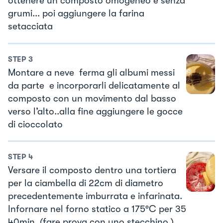
ottenere un composto omogeneo e senza
grumi... poi aggiungere la farina
setacciata
STEP
3
Montare a neve ferma gli albumi messi
da parte e incorporarli delicatamente al
composto con un movimento dal basso
verso l’alto..alla fine aggiungere le gocce
di cioccolato
STEP
4
Versare il composto dentro una tortiera
per la ciambella di 22cm di diametro
precedentemente imburrata e infarinata.
Infornare nel forno statico a 175°C per 35
40min. (fare prova con uno stecchino )