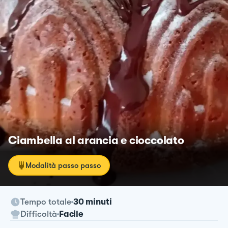
Ciambella al arancia e cioccolato
Modalità passo passo
Tempo totale
30 minuti
Difficoltà
Facile