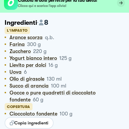
Calcola le dosi perfette per la tua dieta!
Clicca qui e scarica l’app olivia!
8
Ingredienti
L'IMPASTO
Arance scorza
q.b.
Farina
300
g
Zucchero
220
g
Yogurt bianco intero
125
g
Lievito per dolci
16
g
Uova
6
Olio di girasole
130
ml
Succo di arancia
100
ml
Gocce o pure quadretti di cioccolato
fondente
60
g
COPERTURA
Cioccolato fondente
100
g
Copia ingredienti