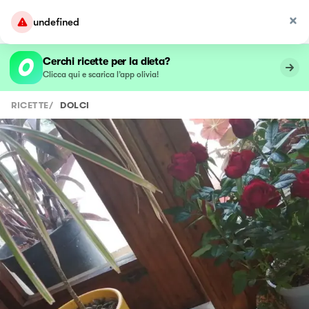
undefined
Cerchi ricette per la dieta?
Clicca qui e scarica l’app olivia!
RICETTE
/
DOLCI