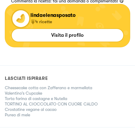
Commenta la ricetta: fai una domanda o complimentati! 😋
lindaelenasposato
4
ricette
Visita il profilo
LASCIATI ISPIRARE
Cheesecake cotta con Zafferano e marmellata
Valentino’s Cupcake
Torta farina di castagne e Nutella
TORTINO AL CIOCCOLATO CON CUORE CALDO
Crostatine vegane al cacao
Purea di mele