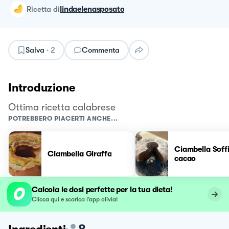
ricetta
di
lindaelenasposato
Salva
·
2
Commenta
Introduzione
Ottima ricetta calabrese
POTREBBERO PIACERTI ANCHE...
Ciambella Soffi
Ciambella Giraffa
cacao
Calcola le dosi perfette per la tua dieta!
Clicca qui e scarica l’app olivia!
8