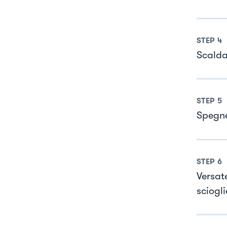
STEP
4
Scaldat
STEP
5
Spegne
STEP
6
Versate
sciogli