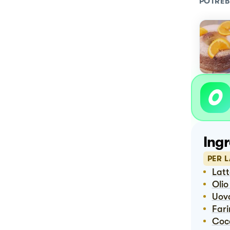
POTREB
Ingr
PER 
Lat
Oli
Uov
Far
Co