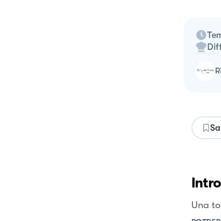
Tem
Dif
Sa
Intr
Una tor