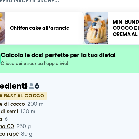
BERO PIACERTI ANCHE...
MINI BUND
Chiffon cake all'arancia
COCCO E 
CREMA AL
BIANCO E
Calcola le dosi perfette per la tua dieta!
Clicca qui e scarica l’app olivia!
edienti
6
LA BASE AL COCCO
te di cocco
200
ml
o di semi
130
ml
a
6
ina 00
250
g
cco rapè
30
g