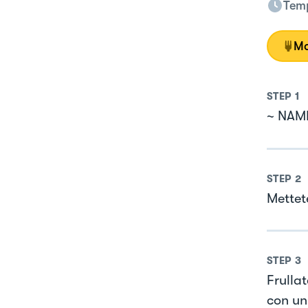
Temp
Mo
STEP
1
~ NAM
STEP
2
Mettet
STEP
3
Frullat
con un