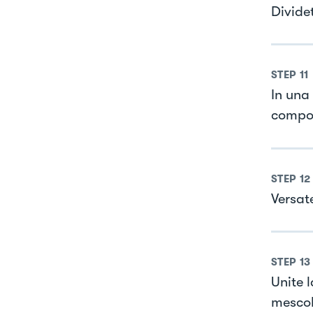
Dividet
STEP
11
In una 
compos
STEP
12
Versate
STEP
13
Unite l
mescol