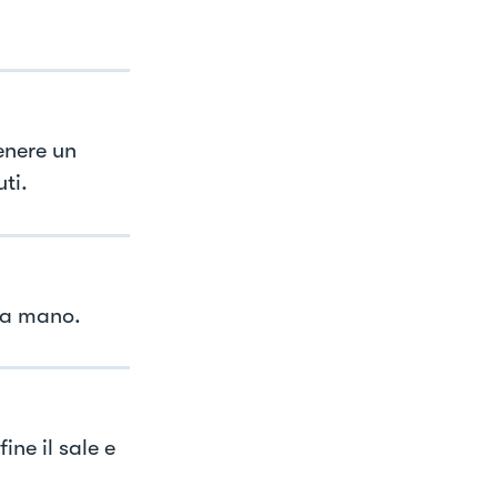
enere un
ti.
a a mano.
ine il sale e