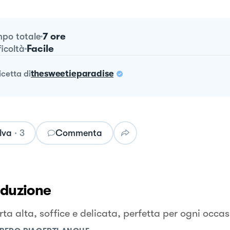
7 ore
po totale
Facile
ficoltà
ricetta
di
thesweetieparadise
lva
·
3
Commenta
oduzione
ta alta, soffice e delicata, perfetta per ogni occas