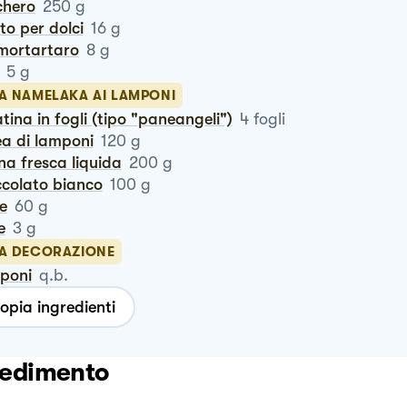
chero
250
g
vito per dolci
16
g
emortartaro
8
g
5
g
LA NAMELAKA AI LAMPONI
latina in fogli (tipo "paneangeli")
4
fogli
ea di lamponi
120
g
na fresca liquida
200
g
occolato bianco
100
g
te
60
g
le
3
g
LA DECORAZIONE
poni
q.b.
opia ingredienti
edimento