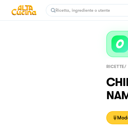
RICETTE
/
CHI
NAM
Moda