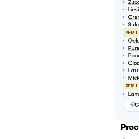
Zuc
Lie
Cr
Sale
PER 
Ge
Pur
Pan
Ci
Lat
Mie
PER 
Lam
C
Proc