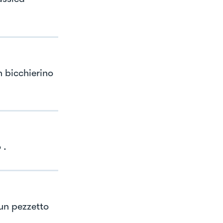
un bicchierino
 .
 un pezzetto