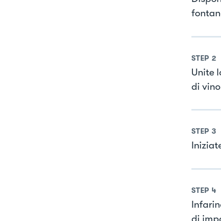
fontan
STEP
2
Unite l
di vino
STEP
3
Inizia
STEP
4
Infarin
di impa