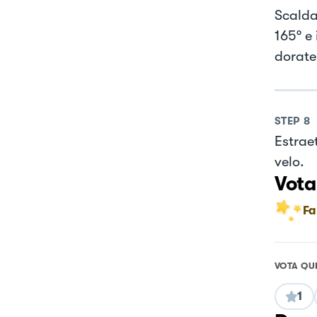
Scalda
165° e
dorate
STEP
8
Estrae
velo.
Vota
Fa
VOTA QU
1