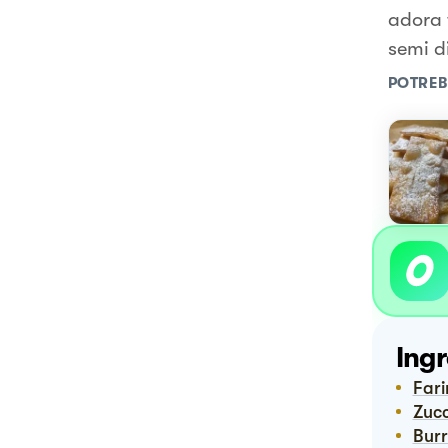
adora f
semi di
POTREB
Ingr
Far
Zuc
Bu