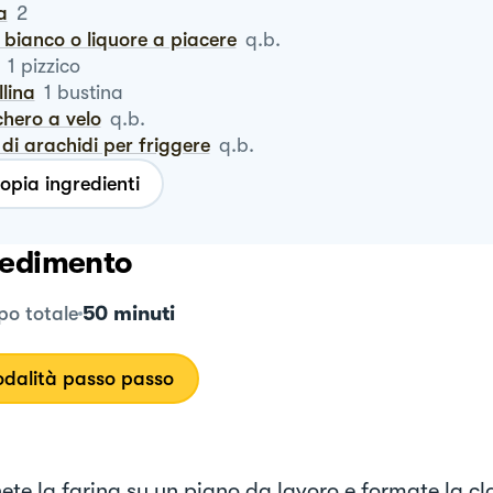
a
2
o bianco o liquore a piacere
q.b.
1
pizzico
llina
1
bustina
chero a velo
q.b.
io di arachidi per friggere
q.b.
opia ingredienti
edimento
50 minuti
o totale
dalità passo passo
ete la farina su un piano da lavoro e formate la cl