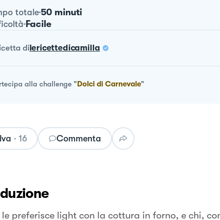
50 minuti
po totale
Facile
ficoltà
ricetta
di
lericettedicamilla
rtecipa alla challenge
"
Dolci di Carnevale
"
lva
·
16
Commenta
oduzione
 le preferisce light con la cottura in forno, e chi, c