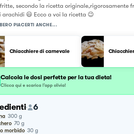
ritte, secondo la ricetta originale,rigorosamente fri
 arachidi 😃 Ecco a voi la ricetta 😉
BERO PIACERTI ANCHE...
Chiacchiere di carnevale
Chiacchie
Calcola le dosi perfette per la tua dieta!
Clicca qui e scarica l’app olivia!
edienti
6
ina
300
g
chero
70
g
rro morbido
30
g