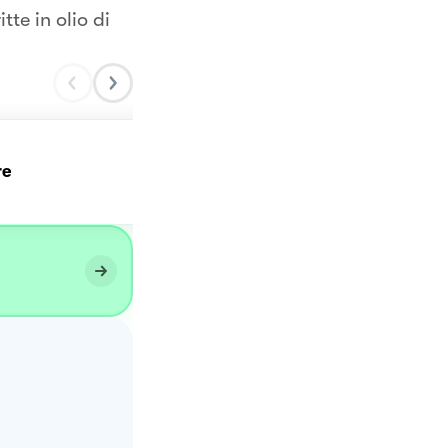
tte in olio di
Chiacchiere di carnevale
re
🎭