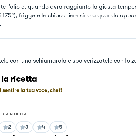
te l’olio e, quando avrà raggiunto la giusta temper
 i 175°), friggete le chiacchiere sino a quando app
.
tele con una schiumarola e spolverizzatele con lo z
 la ricetta
i sentire la tua voce, chef!
ESTA RICETTA
2
3
4
5