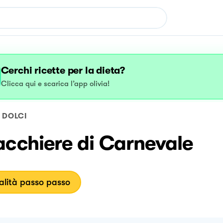
Cerchi ricette per la dieta?
Clicca qui e scarica l’app olivia!
DOLCI
acchiere di Carnevale
lità passo passo