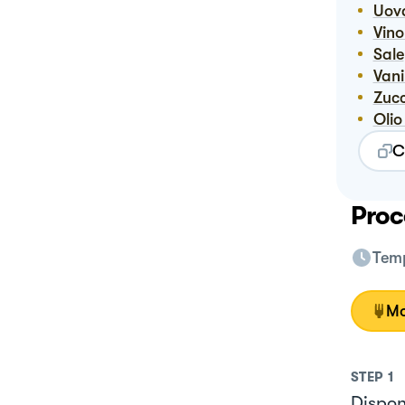
Uov
Vin
Sale
Vani
Zuc
Ol
C
Proc
Temp
Mo
STEP
1
Dispon