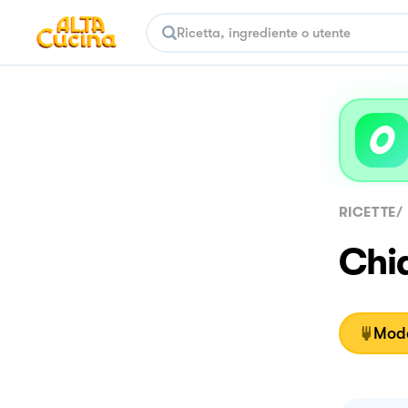
RICETTE
/
Chi
Moda