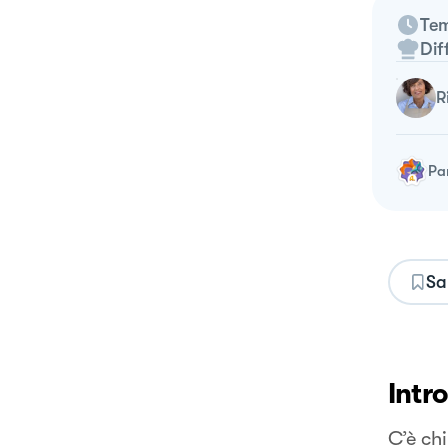
Tem
Dif
Pa
Sa
Intr
C’è chi