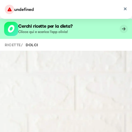
undefined
Cerchi ricette per la dieta?
Clicca qui e scarica l’app olivia!
RICETTE
/
DOLCI