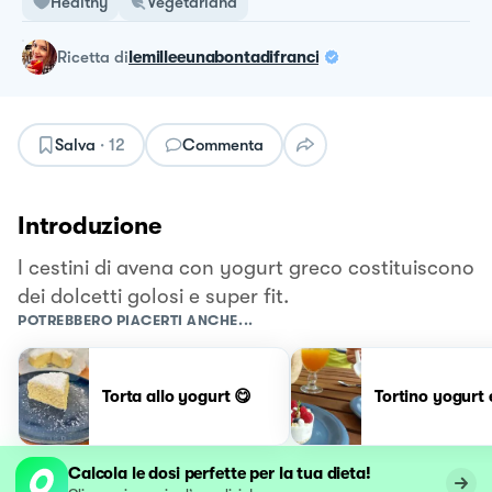
Healthy
Vegetariana
ricetta
di
lemilleeunabontadifranci
Salva
·
12
Commenta
Introduzione
I cestini di avena con yogurt greco costituiscono
dei dolcetti golosi e super fit.
POTREBBERO PIACERTI ANCHE...
Torta allo yogurt 😋
Tortino yogurt
Calcola le dosi perfette per la tua dieta!