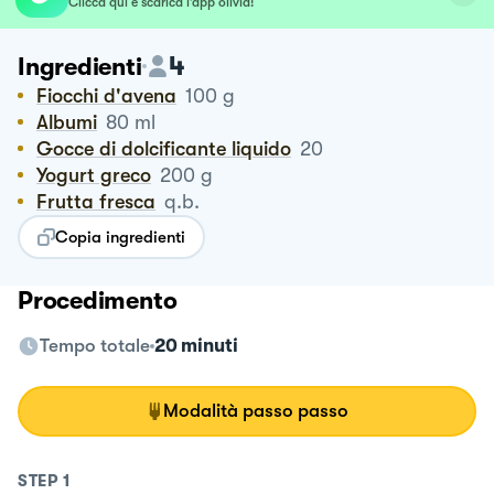
Clicca qui e scarica l’app olivia!
4
Ingredienti
Fiocchi d'avena
100
g
Albumi
80
ml
Gocce di dolcificante liquido
20
Yogurt greco
200
g
Frutta fresca
q.b.
Copia ingredienti
Procedimento
Tempo totale
20 minuti
Modalità passo passo
STEP
1