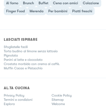
Al forno
Brunch
Buffet
Cena con amici
Colazione
Finger Food
Merenda
Per bambini
Piatti freschi
LASCIATI ISPIRARE
Sfogliatelle facili
Torta budino al limone senza lattosio
Pignolata
Panini al latte e cioccolato
Crostata morbida con crema al caffè.
Muffin Cacao e Pistacchio
AL.TA CUCINA
Privacy Policy
Cookie Policy
Termini e condizioni
Sitemap
Esplora
Welcome