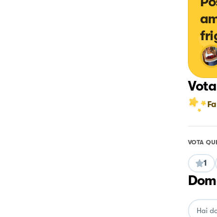
Po
am
fri
Vota
Fa
VOTA QU
1
Doma