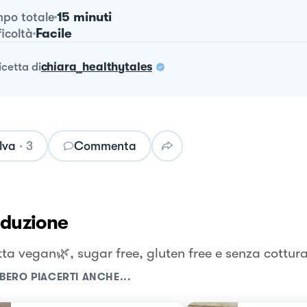
15 minuti
po totale
Facile
ficoltà
ricetta
di
chiara_healthytales
lva
·
3
Commenta
oduzione
etta vegan🌿, sugar free, gluten free e senza cottur
BERO PIACERTI ANCHE...