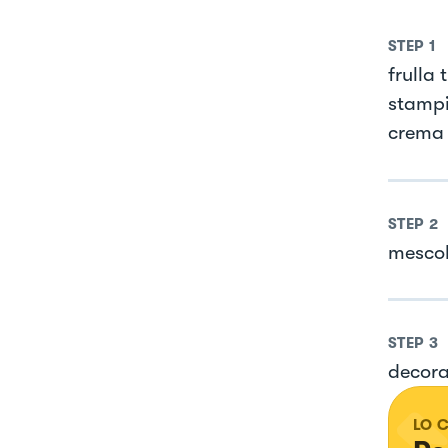
STEP
1
frulla 
stampi
crema
STEP
2
mescola
STEP
3
decora
LO 