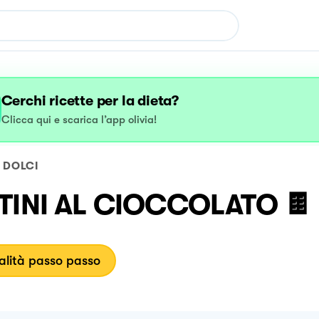
Cerchi ricette per la dieta?
Clicca qui e scarica l’app olivia!
DOLCI
TINI AL CIOCCOLATO 🍫
lità passo passo