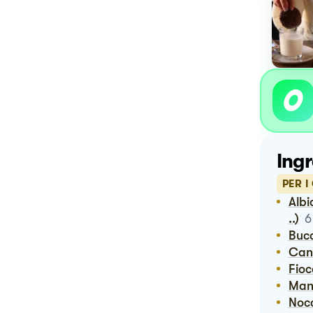
Ingr
PER I
Albicocche secche (senza solfiti eh ..) albicocche secche (senza solfiti eh
..)
6
Buc
Ca
Fio
Ma
Noc