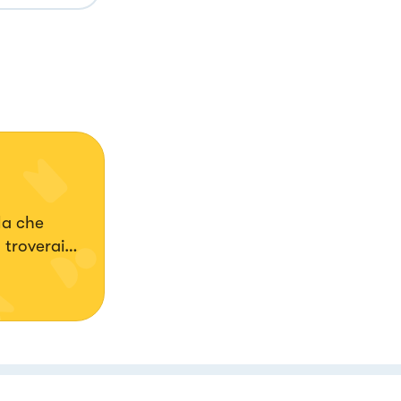
la che
 troverai