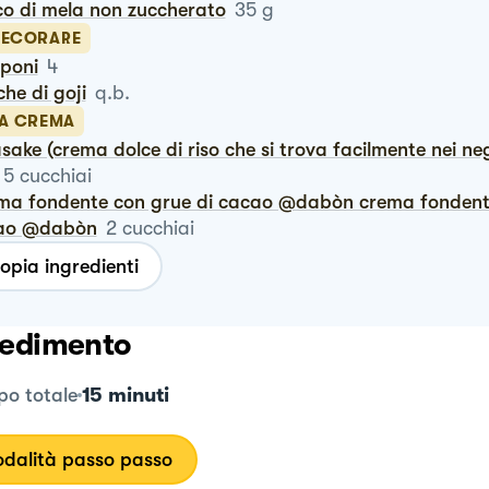
co di mela non zuccherato
35
g
DECORARE
poni
4
che di goji
q.b.
LA CREMA
5
cucchiai
ao @dabòn
2
cucchiai
opia ingredienti
edimento
15 minuti
o totale
dalità passo passo