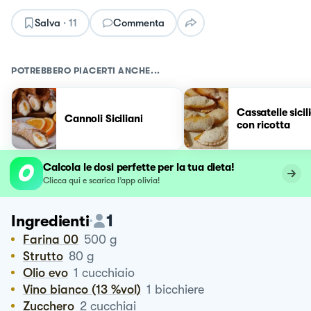
Salva
·
11
Commenta
POTREBBERO PIACERTI ANCHE...
Cassatelle sicil
Cannoli Siciliani
con ricotta
Calcola le dosi perfette per la tua dieta!
Clicca qui e scarica l’app olivia!
1
Ingredienti
Farina 00
500
g
Strutto
80
g
Olio evo
1
cucchiaio
Vino bianco (13 %vol)
1
bicchiere
Zucchero
2
cucchiai