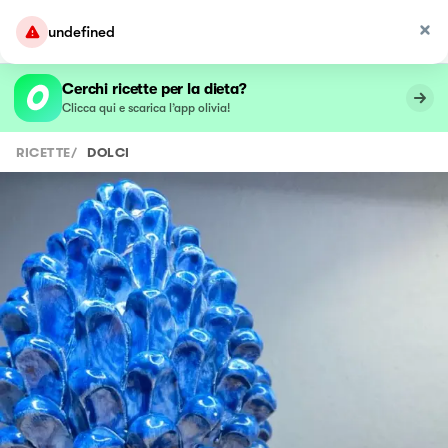
undefined
Cerchi ricette per la dieta?
Clicca qui e scarica l’app olivia!
RICETTE
/
DOLCI