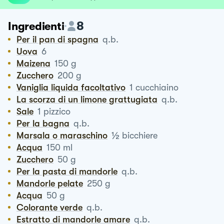
8
Ingredienti
Per il pan di spagna
q.b.
Uova
6
Maizena
150
g
Zucchero
200
g
Vaniglia liquida facoltativo
1
cucchiaino
La scorza di un limone grattugiata
q.b.
Sale
1
pizzico
Per la bagna
q.b.
½
Marsala o maraschino
bicchiere
Acqua
150
ml
Zucchero
50
g
Per la pasta di mandorle
q.b.
Mandorle pelate
250
g
Acqua
50
g
Colorante verde
q.b.
Estratto di mandorle amare
q.b.