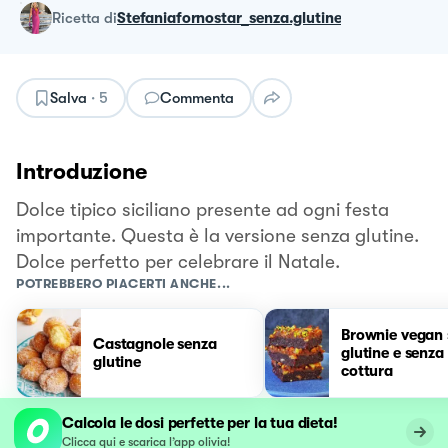
ricetta
di
Stefaniafornostar_senza.glutine
Salva
·
5
Commenta
Introduzione
Dolce tipico siciliano presente ad ogni festa
importante. Questa è la versione senza glutine.
Dolce perfetto per celebrare il Natale.
POTREBBERO PIACERTI ANCHE...
Brownie vegan 
Castagnole senza
glutine e senza
glutine
cottura
Calcola le dosi perfette per la tua dieta!
Clicca qui e scarica l’app olivia!