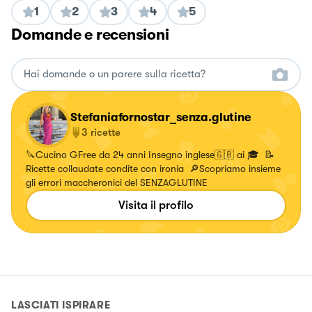
1
2
3
4
5
Domande e recensioni
Stefaniafornostar_senza.glutine
3
ricette
🔪Cucino GFree da 24 anni Insegno inglese🇬🇧 ai 🎓 📝
Ricette collaudate condite con ironia 🔎Scopriamo insieme
gli errori maccheronici del SENZAGLUTINE
Visita il profilo
LASCIATI ISPIRARE