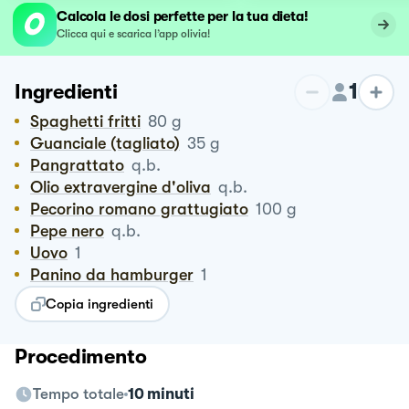
Calcola le dosi perfette per la tua dieta!
Clicca qui e scarica l’app olivia!
1
Ingredienti
Spaghetti fritti
80
g
Guanciale (tagliato)
35
g
Pangrattato
q.b.
Olio extravergine d'oliva
q.b.
Pecorino romano grattugiato
100
g
Pepe nero
q.b.
Uovo
1
Panino da hamburger
1
Copia ingredienti
Procedimento
Tempo totale
10 minuti