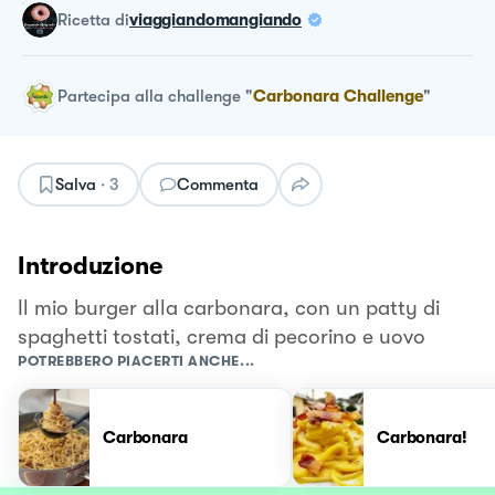
ricetta
di
viaggiandomangiando
Partecipa alla challenge
"
Carbonara Challenge
"
Salva
·
3
Commenta
Introduzione
Il mio burger alla carbonara, con un patty di
spaghetti tostati, crema di pecorino e uovo
POTREBBERO PIACERTI ANCHE...
Carbonara
Carbonara!