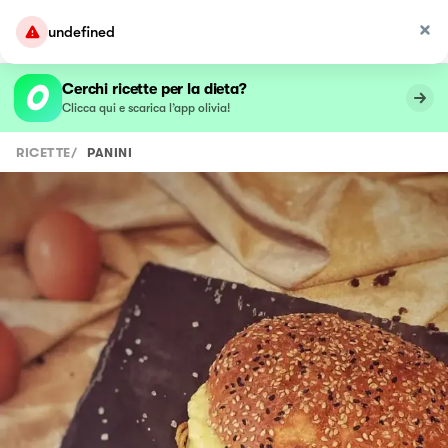
undefined
Cerchi ricette per la dieta?
Clicca qui e scarica l’app olivia!
RICETTE
/
PANINI