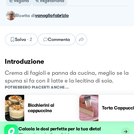
Vegana
Vegetariana
ricetta
di
vanogliofabrizio
Salva
·
2
Commenta
Introduzione
Crema di fagioli e panna da cucina, meglio se la
spuma si fa con il latte e la lecitina di soia.
POTREBBERO PIACERTI ANCHE...
Bicchierini al
Torta Cappucc
cappuccino
Calcola le dosi perfette per la tua dieta!