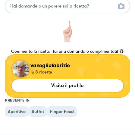
Commenta la ricetta: fai una domanda o complimentati! 😋
vanogliofabrizio
8
ricette
Visita il profilo
PRESENTE IN
Aperitivo
Buffet
Finger Food