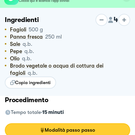
Clicca qui e scarica l’app olivia!
4
Ingredienti
Fagioli
500
g
Panna fresca
250
ml
Sale
q.b.
Pepe
q.b.
Olio
q.b.
Brodo vegetale o acqua di cottura dei
fagioli
q.b.
Copia ingredienti
Procedimento
Tempo totale
15 minuti
Modalità passo passo