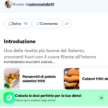
ricetta
di
caloronatalia19
Salva
·
18
Commenta
Introduzione
Una delle ricette più buone del Salento,
croccanti fuori con il cuore filante all'interno
POTREBBERO PIACERTI ANCHE...
Panzerotti di patate
Calzoni fritti sic
salentini fritti
Calcola le dosi perfette per la tua dieta!
Clicca qui e scarica l’app olivia!