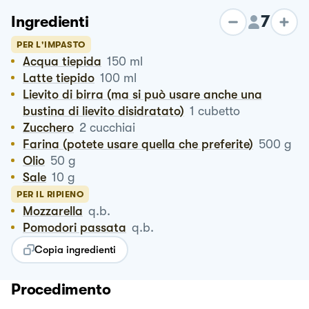
7
Ingredienti
PER L'IMPASTO
Acqua tiepida
150
ml
Latte tiepido
100
ml
Lievito di birra (ma si può usare anche una
bustina di lievito disidratato)
1
cubetto
Zucchero
2
cucchiai
Farina (potete usare quella che preferite)
500
g
Olio
50
g
Sale
10
g
PER IL RIPIENO
Mozzarella
q.b.
Pomodori passata
q.b.
Copia ingredienti
Procedimento