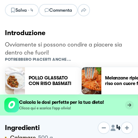
Salva
·
4
Commenta
Introduzione
Ovviamente si possono condire a piacere sia
dentro che fuori!
POTREBBERO PIACERTI ANCHE...
POLLO GLASSATO
Melanzane ripie
CON RISO BASMATI
riso con cuore f
Calcola le dosi perfette per la tua dieta!
Clicca qui e scarica l’app olivia!
4
Ingredienti
Calamaro
500
g