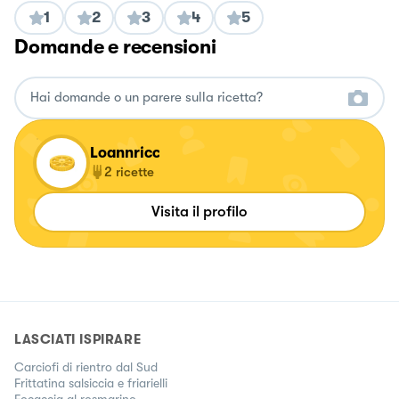
1
2
3
4
5
Domande e recensioni
Loannricc
2
ricette
Visita il profilo
LASCIATI ISPIRARE
Carciofi di rientro dal Sud
Frittatina salsiccia e friarielli
Focaccia al rosmarino