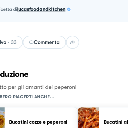
ricetta
di
lucasfoodandkitchen
lva
·
33
Commenta
oduzione
tto per gli amanti dei peperoni
BERO PIACERTI ANCHE...
Bucatini cozze e peperoni
Bucatini a