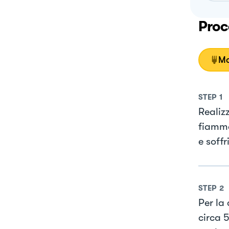
Proc
Mo
STEP
1
Realizz
fiamma
e soffr
STEP
2
Per la
circa 5