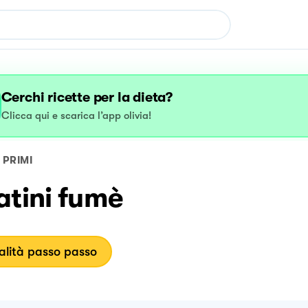
Cerchi ricette per la dieta?
Clicca qui e scarica l’app olivia!
PRIMI
atini fumè
lità passo passo