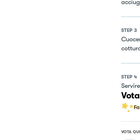
acciug
STEP
3
Cuocer
cottur
STEP
4
Servir
Vota
Fa
VOTA QU