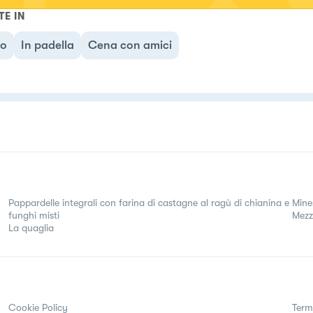
TE IN
no
In padella
Cena con amici
Pappardelle integrali con farina di castagne al ragù di chianina e
Mines
funghi misti
Mezzi
La quaglia
Cookie Policy
Term