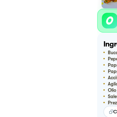
Ingr
Buc
Pep
Pap
Pa
Acc
Agli
Oli
Sale
Pre
C