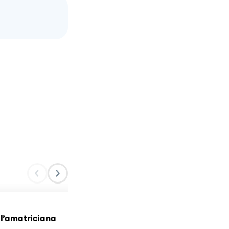
Bucatino, peperoni e
ll’amatriciana
paprika