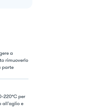
ggere a
to rimuoverlo
a parte
00-220ºC per
 all’aglio e