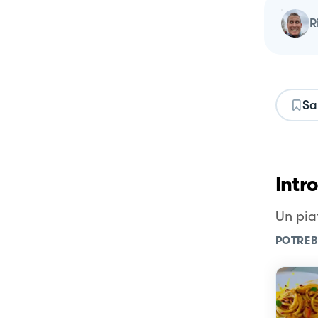
Sa
Intr
Un pia
POTREB