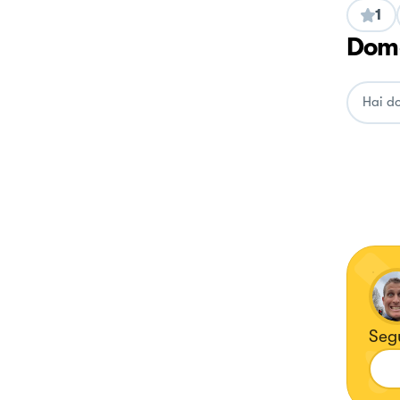
1
Doma
Seg