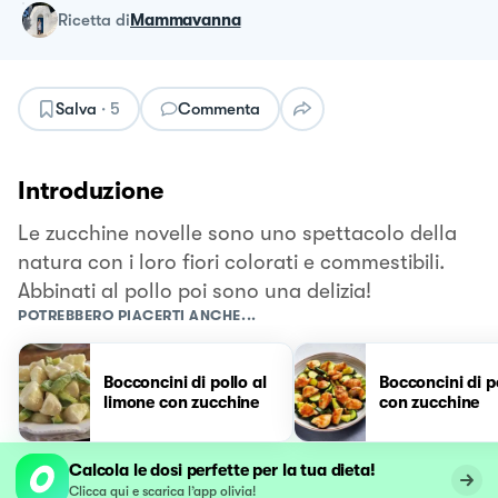
ricetta
di
Mammavanna
Salva
·
5
Commenta
Introduzione
Le zucchine novelle sono uno spettacolo della
natura con i loro fiori colorati e commestibili.
Abbinati al pollo poi sono una delizia!
POTREBBERO PIACERTI ANCHE...
Bocconcini di pollo al
Bocconcini di p
limone con zucchine
con zucchine
Calcola le dosi perfette per la tua dieta!
Clicca qui e scarica l’app olivia!