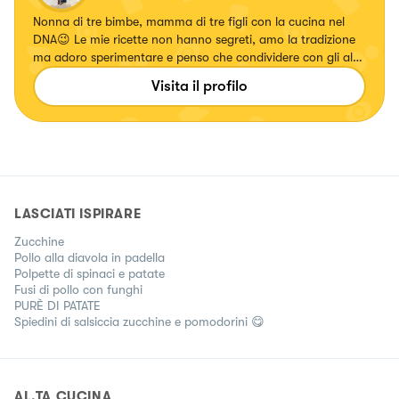
Nonna di tre bimbe, mamma di tre figli con la cucina nel
DNA😉 Le mie ricette non hanno segreti, amo la tradizione
ma adoro sperimentare e penso che condividere con gli altri
arricchisca soprattutto noi stessi. Mi trovate su Instagram
Visita il profilo
come Mammavanna🤗
LASCIATI ISPIRARE
Zucchine
Pollo alla diavola in padella
Polpette di spinaci e patate
Fusi di pollo con funghi
PURÈ DI PATATE
Spiedini di salsiccia zucchine e pomodorini 😋
AL.TA CUCINA