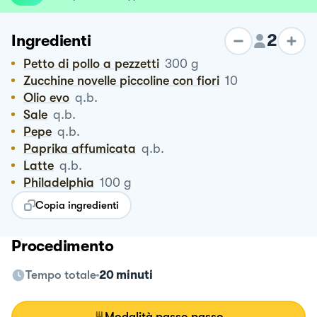
2
Ingredienti
Petto di pollo a pezzetti
300
g
Zucchine novelle piccoline con fiori
10
Olio evo
q.b.
Sale
q.b.
Pepe
q.b.
Paprika affumicata
q.b.
Latte
q.b.
Philadelphia
100
g
Copia ingredienti
Procedimento
Tempo totale
20 minuti
Modalità passo passo