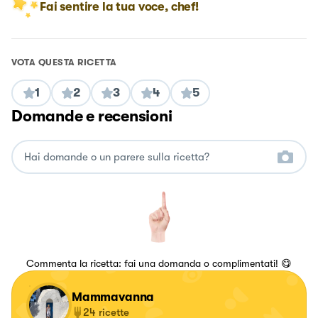
Fai sentire la tua voce, chef!
VOTA QUESTA RICETTA
1
2
3
4
5
Domande e recensioni
Commenta la ricetta: fai una domanda o complimentati! 😋
Mammavanna
24
ricette