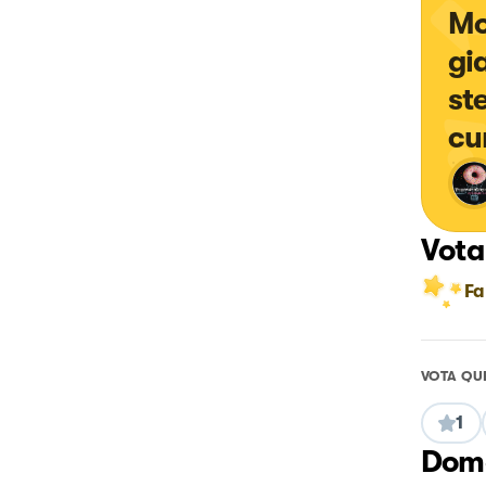
Mo
gi
st
cu
Vota
Fa
VOTA QU
1
Doma