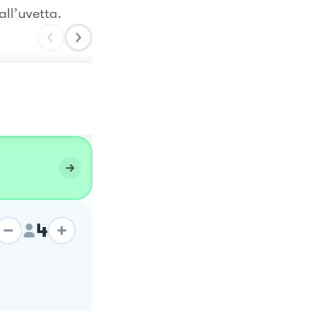
ll’uvetta.
Piatto unico
4