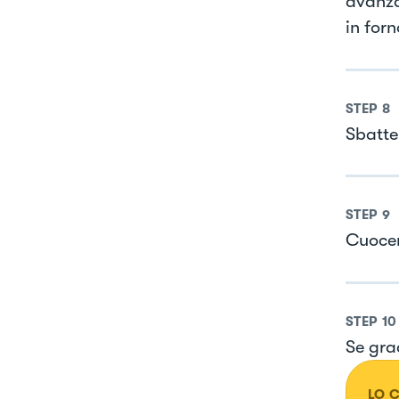
avanza
in forn
STEP
8
Sbatte
STEP
9
Cuocere
STEP
10
Se gra
LO 