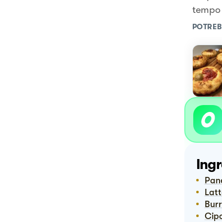
tempo 
POTREB
Ingr
Pa
Lat
Bur
Cip