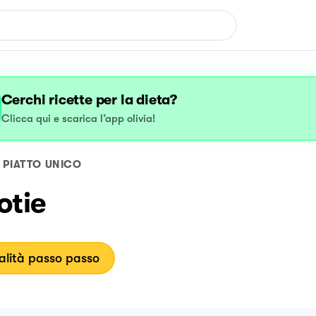
Cerchi ricette per la dieta?
Clicca qui e scarica l’app olivia!
PIATTO UNICO
otie
lità passo passo