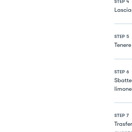
STEP
4
Lascia
STEP
5
Tenere 
STEP
6
Sbatte
limone
STEP
7
Trasfer