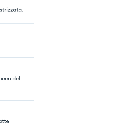
strizzata.
ucco del
atte