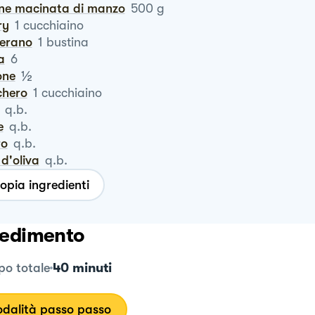
rne macinata di manzo
500
g
ry
1
cucchiaino
ferano
1
bustina
a
6
½
one
chero
1
cucchiaino
q.b.
e
q.b.
ro
q.b.
o d'oliva
q.b.
opia ingredienti
edimento
40 minuti
o totale
dalità passo passo