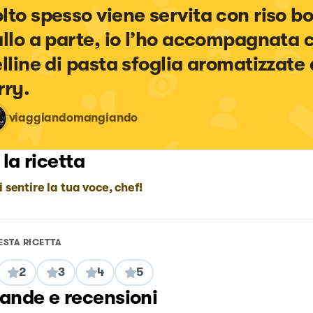
lto spesso viene servita con riso bol
allo a parte, io l’ho accompagnata 
elline di pasta sfoglia aromatizzate 
rry.
viaggiandomangiando
 la ricetta
i sentire la tua voce, chef!
ESTA RICETTA
2
3
4
5
nde e recensioni