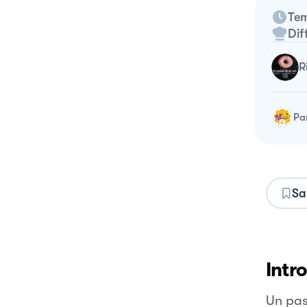
Tem
Dif
Pa
Sa
Intr
Un pas