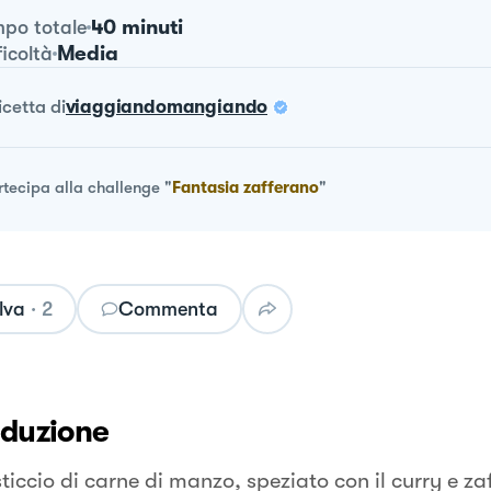
40 minuti
po totale
Media
ficoltà
ricetta
di
viaggiandomangiando
rtecipa alla challenge
"
Fantasia zafferano
"
lva
·
2
Commenta
oduzione
ticcio di carne di manzo, speziato con il curry e za