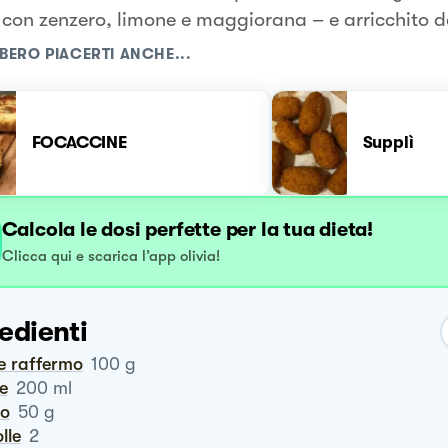
con zenzero, limone e maggiorana – e arricchito da
BERO PIACERTI ANCHE...
FOCACCINE
Supplì
Calcola le dosi perfette per la tua dieta!
Clicca qui e scarica l’app olivia!
edienti
ne raffermo
100
g
te
200
ml
ro
50
g
olle
2