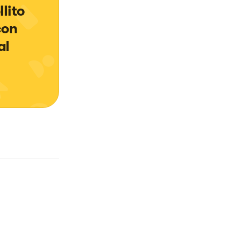
lito 
con 
al 