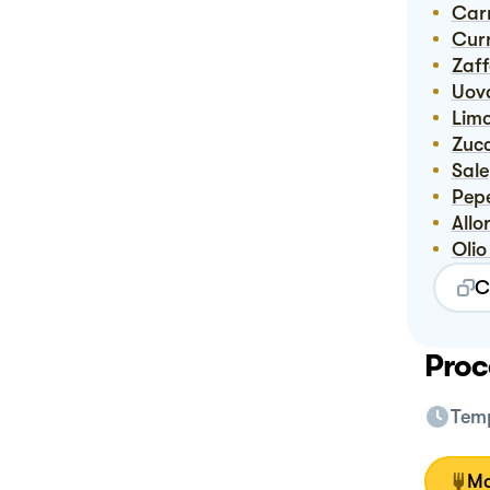
Ca
Cur
Zaf
Uov
Lim
Zuc
Sale
Pep
Allo
Oli
C
Proc
Temp
Mo