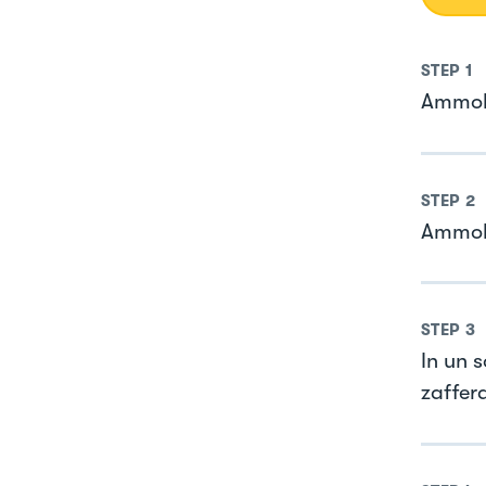
STEP
1
Ammola
STEP
2
Ammoll
STEP
3
In un s
zaffer