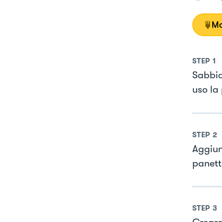
Mo
STEP
1
Sabbiar
uso la
STEP
2
Aggiun
panett
STEP
3