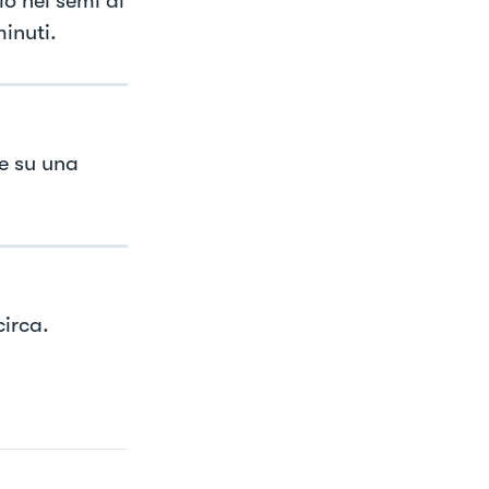
lo nei semi di
inuti.
le su una
circa.