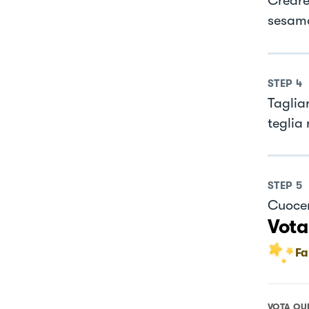
Creare 
sesamo 
STEP
4
Taglia
teglia 
STEP
5
Cuocer
Vota
Fa
VOTA QU