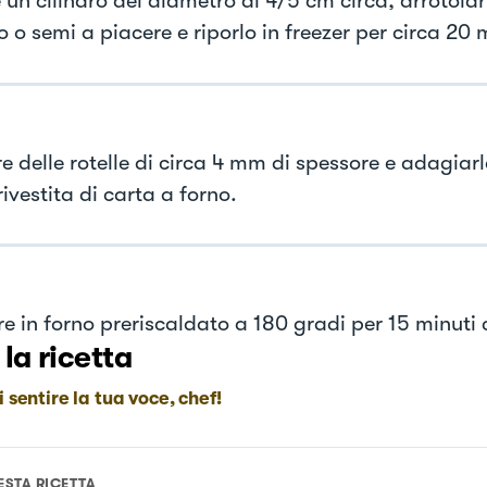
un cilindro del diametro di 4/5 cm circa, arrotolar
o semi a piacere e riporlo in freezer per circa 20 m
re delle rotelle di circa 4 mm di spessore e adagiar
rivestita di carta a forno.
e in forno preriscaldato a 180 gradi per 15 minuti 
 la ricetta
i sentire la tua voce, chef!
ESTA RICETTA