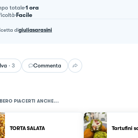
1 ora
po totale
Facile
ficoltà
ricetta
di
giuliasarasini
lva
·
3
Commenta
BERO PIACERTI ANCHE...
TORTA SALATA
Tartufini s