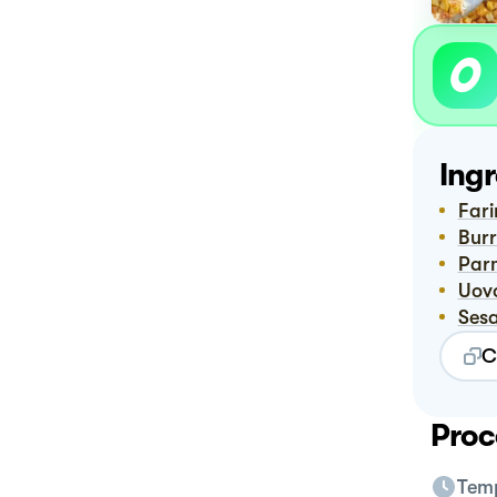
Ingr
Far
Bur
Pa
Uov
Se
C
Proc
Temp