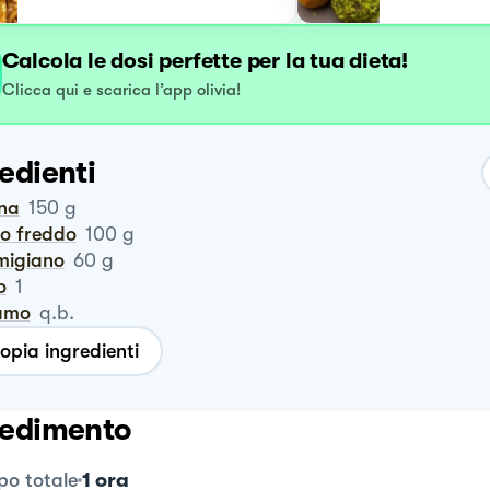
Calcola le dosi perfette per la tua dieta!
Clicca qui e scarica l’app olivia!
edienti
ina
150
g
ro freddo
100
g
rmigiano
60
g
o
1
samo
q.b.
opia ingredienti
edimento
1 ora
o totale