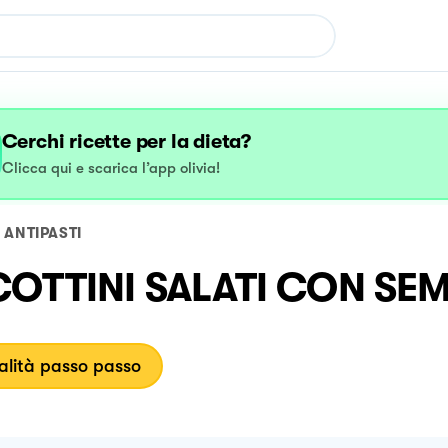
Cerchi ricette per la dieta?
Clicca qui e scarica l’app olivia!
ANTIPASTI
COTTINI SALATI CON SEM
lità passo passo