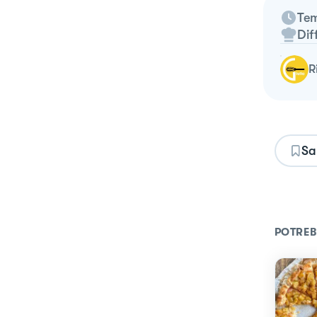
Tem
Dif
Sa
POTREB