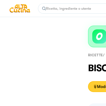
RICETTE
/
BIS
Moda