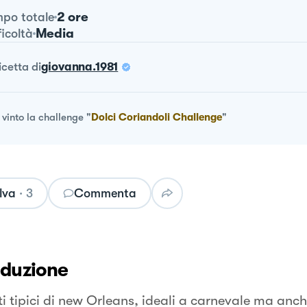
2 ore
po totale
Media
ficoltà
ricetta
di
giovanna.1981
vinto la challenge
"
Dolci Coriandoli Challenge
"
lva
·
3
Commenta
oduzione
ti tipici di new Orleans, ideali a carnevale ma anc