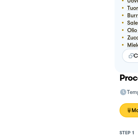
Uov
Tuo
Bur
Sale
Oli
Zuc
Mie
C
Proc
Temp
Mo
STEP
1