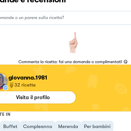
Commenta la ricetta: fai una domanda o complimentati! 😋
giovanna.1981
32
ricette
Visita il profilo
TE IN
Buffet
Compleanno
Merenda
Per bambini