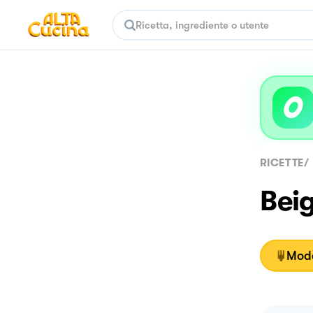
RICETTE
/
Bei
Moda