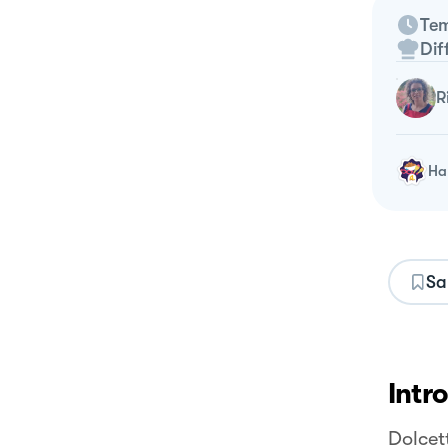
Tem
Dif
Ha 
Sa
Intr
Dolcet