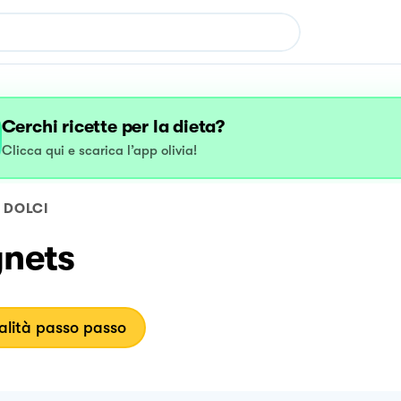
Cerchi ricette per la dieta?
Clicca qui e scarica l’app olivia!
DOLCI
gnets
lità passo passo