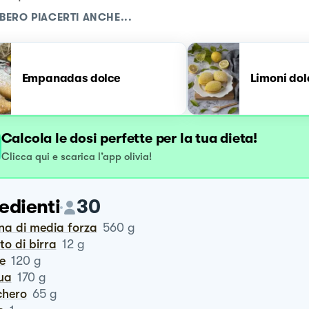
BERO PIACERTI ANCHE...
Empanadas dolce
Limoni dol
Calcola le dosi perfette per la tua dieta!
Clicca qui e scarica l’app olivia!
edienti
30
ina di media forza
560
g
vito di birra
12
g
te
120
g
qua
170
g
chero
65
g