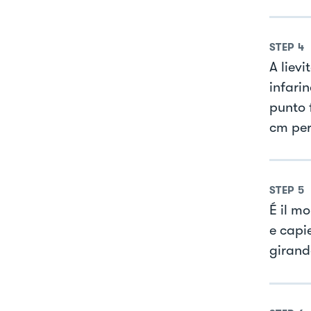
STEP
4
A liev
infari
punto 
cm per
STEP
5
É il m
e capi
girand