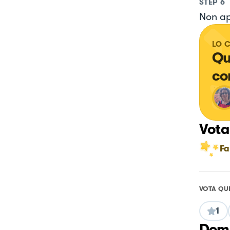
STEP
6
Non ap
LO 
Qu
co
Vota
Fa
VOTA QU
1
Doma