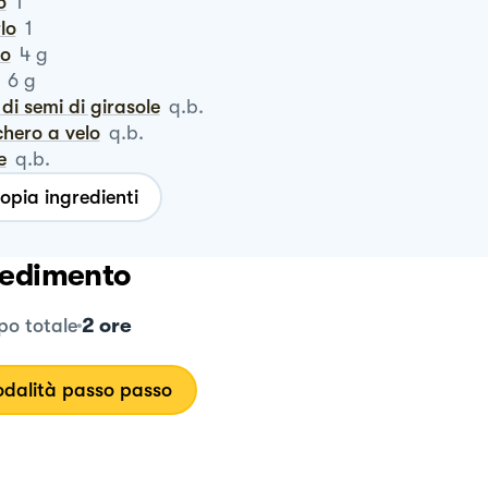
o
1
rlo
1
ro
4
g
6
g
o di semi di girasole
q.b.
chero a velo
q.b.
le
q.b.
opia ingredienti
edimento
2 ore
o totale
dalità passo passo