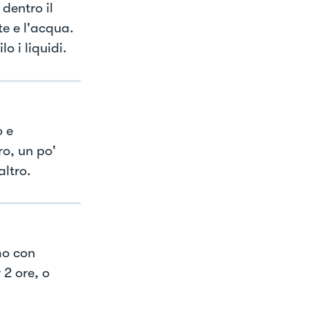
dentro il
te e l'acqua.
o i liquidi.
o e
ro, un po'
altro.
mo con
 2 ore, o