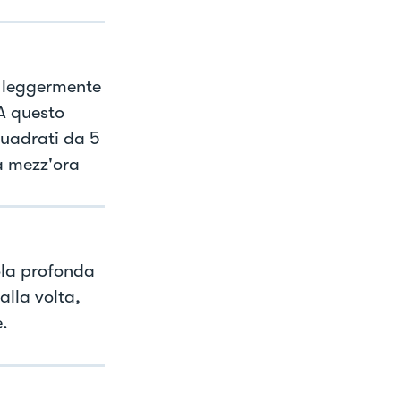
o leggermente
 A questo
quadrati da 5
a mezz'ora
ola profonda
alla volta,
.