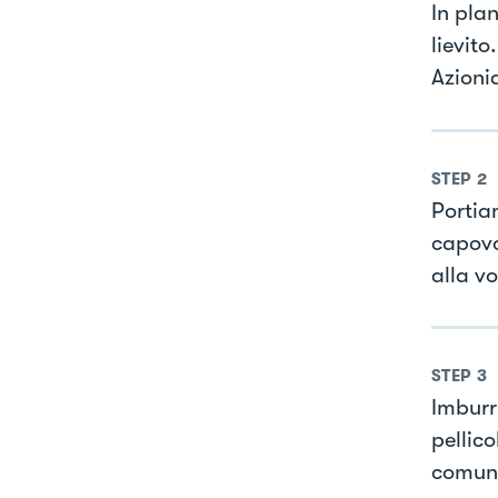
In plan
lievito
Azionia
STEP
2
Portia
capovol
alla v
STEP
3
Imburr
pellic
comunq