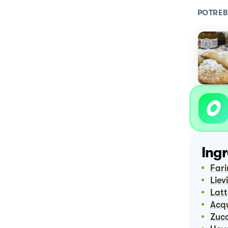
POTREB
Ingr
Far
Lie
Lat
Ac
Zuc