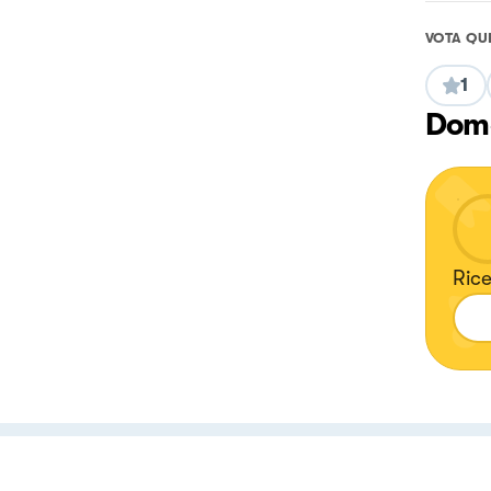
VOTA QU
1
Doma
Rice