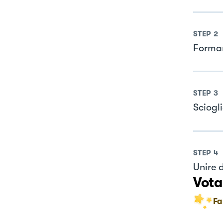
STEP
2
Formare
STEP
3
Sciogl
STEP
4
Unire d
Vota
Fa