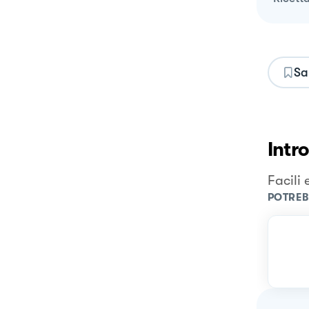
Sa
Intr
Facili 
POTREB