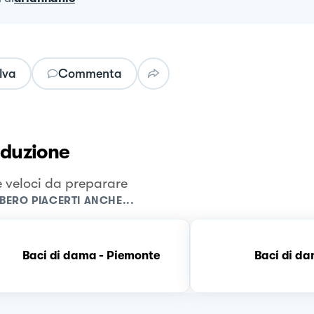
lva
Commenta
oduzione
e veloci da preparare
BERO PIACERTI ANCHE...
Baci di dama - Piemonte
Baci di d