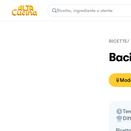
RICETTE
/
Bac
Moda
Tem
Dif
ricett