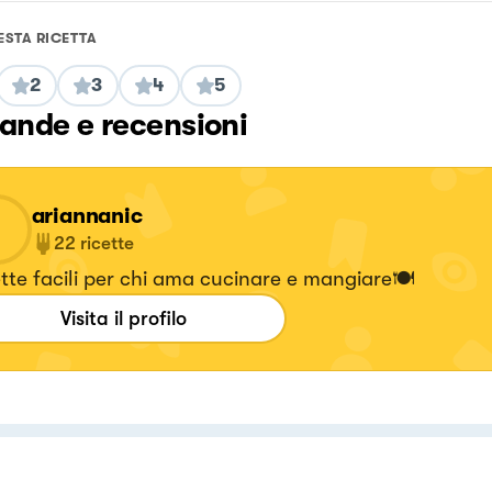
ESTA RICETTA
2
3
4
5
nde e recensioni
ariannanic
22
ricette
tte facili per chi ama cucinare e mangiare🍽️
Visita il profilo