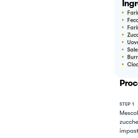
Ingr
Far
Fec
Far
Zuc
Uov
Sale
Bur
Ci
Proc
STEP
1
Mescol
zuccher
impasto