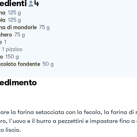
edienti
4
ina
125
g
ola
125
g
ina di mandorle
75
g
chero
75
g
o
1
1
pizzico
ro
150
g
occolato fondente
50
g
edimento
are la farina setacciata con la fecola, la farina di
o, l’uovo e il burro a pezzettini e impastare fino a
 liscio.