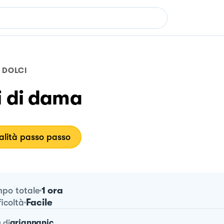
DOLCI
i di dama
lità passo passo
1 ora
po totale
Facile
ficoltà
a
di
ariannanic