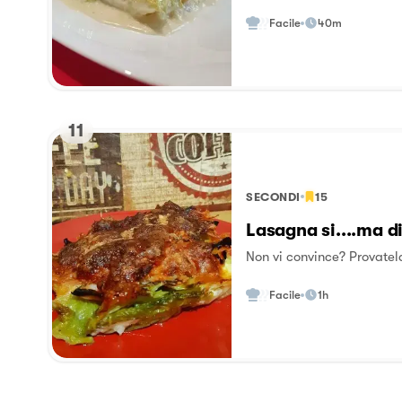
Facile
40m
11
SECONDI
15
Lasagna si....ma d
Non vi convince? Provatel
Facile
1h