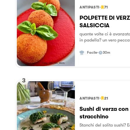
ANTIPASTI
71
POLPETTE DI VERZ
SALSICCIA
quante volte ci è avanzata
in padella? un vero peccato but
soluzione... riduciamola in
Facile
30m
3
ANTIPASTI
21
Sushi di verza con
stracchino
Stanchi del solito sushi? 