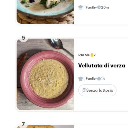
Facile
20m
5
PRIMI
7
Vellutata di verza
Facile
1h
Senza lattosio
7