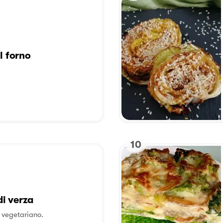
l forno
10
i verza
 vegetariano.