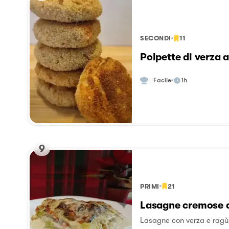
SECONDI
11
Polpette di verza a
Facile
1h
9
PRIMI
21
Lasagne cremose d
Lasagne con verza e ragù