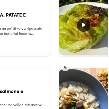
A, PATATE E
 un po' di verza ripassata
tarla! Ecco la
 polpetta! 😅✌🏻
4
 salmone e
Ecco una valida alternativa…