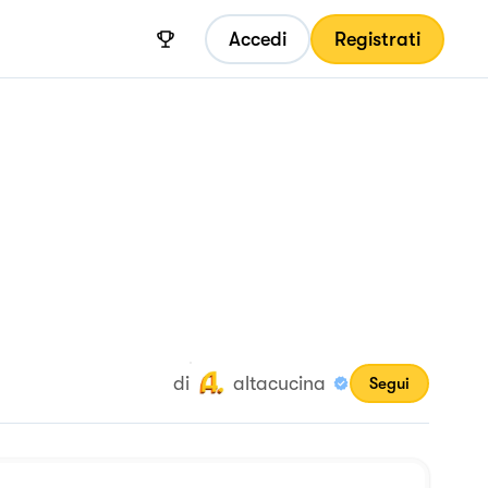
Accedi
Registrati
di
altacucina
Segui