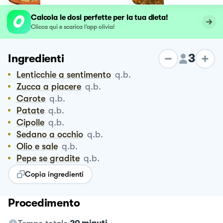
Calcola le dosi perfette per la tua dieta!
Clicca qui e scarica l’app olivia!
3
Ingredienti
Lenticchie a sentimento
q.b.
Zucca a piacere
q.b.
Carote
q.b.
Patate
q.b.
Cipolle
q.b.
Sedano a occhio
q.b.
Olio e sale
q.b.
Pepe se gradite
q.b.
Copia ingredienti
Procedimento