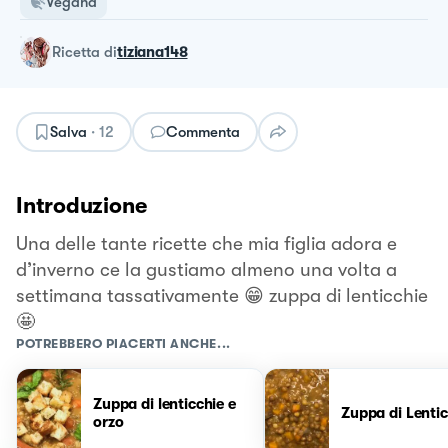
Vegana
ricetta
di
tiziana148
Salva
·
12
Commenta
Introduzione
Una delle tante ricette che mia figlia adora e
d’inverno ce la gustiamo almeno una volta a
settimana tassativamente 😁 zuppa di lenticchie
🤩
POTREBBERO PIACERTI ANCHE...
Zuppa di lenticchie e
Zuppa di Lentic
orzo