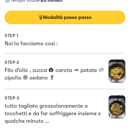
Tempo totale
20 minuti
Modalità passo passo
STEP
1
Noi la facciamo così :
STEP
2
Filo d’olio , zucca 🎃 carota 🥕 patate 🥔
cipolla 🧅 sedano 🥬
STEP
3
tutto tagliato grossolanamente a
tocchetti e da far soffriggere insieme x
qualche minuto …