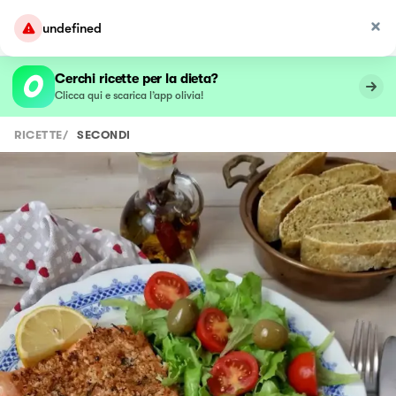
undefined
Cerchi ricette per la dieta?
Clicca qui e scarica l’app olivia!
RICETTE
/
SECONDI