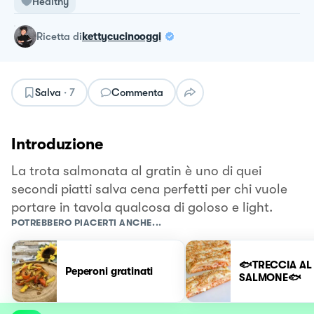
Healthy
ricetta
di
kettycucinooggi
Salva
·
7
Commenta
Introduzione
La trota salmonata al gratin è uno di quei
secondi piatti salva cena perfetti per chi vuole
portare in tavola qualcosa di goloso e light.
POTREBBERO PIACERTI ANCHE...
🐟TRECCIA AL
Peperoni gratinati
SALMONE🐟