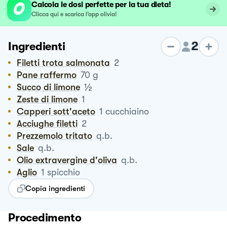
Calcola le dosi perfette per la tua dieta!
Clicca qui e scarica l’app olivia!
2
Ingredienti
Filetti trota salmonata
2
Pane raffermo
70
g
½
Succo di limone
Zeste di limone
1
Capperi sott'aceto
1
cucchiaino
Acciughe filetti
2
Prezzemolo tritato
q.b.
Sale
q.b.
Olio extravergine d'oliva
q.b.
Aglio
1
spicchio
Copia ingredienti
Procedimento