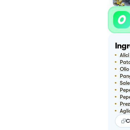
Ingr
Ali
Pat
Olio
Pa
Sale
Pep
Pep
Pre
Agli
C