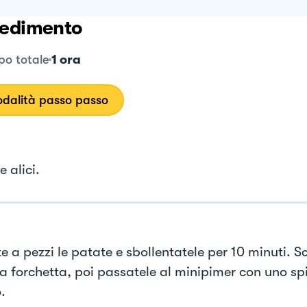
edimento
1 ora
o totale
dalità passo passo
e alici.
e a pezzi le patate e sbollentatele per 10 minuti. S
a forchetta, poi passatele al minipimer con uno sp
.