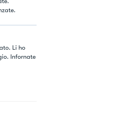
ate.
nzate.
to. Li ho
io. Infornate