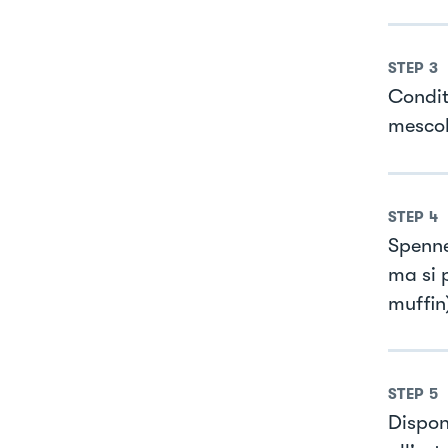
STEP
3
Condit
mescol
STEP
4
Spenne
ma si p
muffin
STEP
5
Dispone