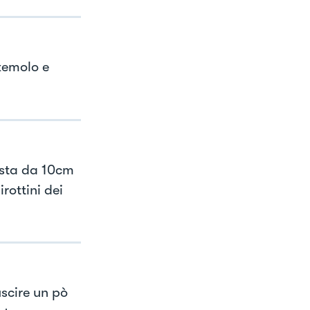
zemolo e
asta da 10cm
rottini dei
uscire un pò