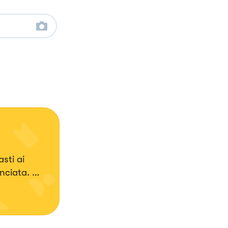
sti ai
anciata.