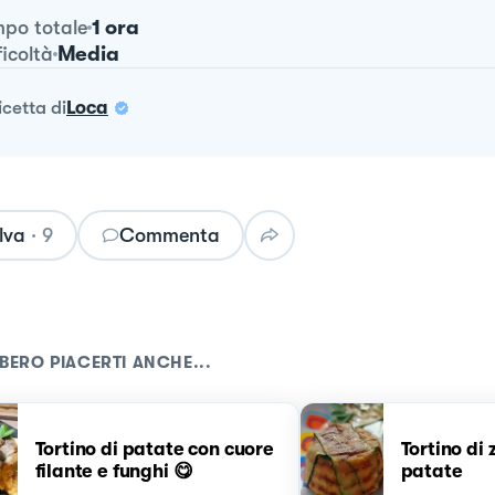
1 ora
po totale
Media
ficoltà
ricetta
di
Loca
lva
·
9
Commenta
BERO PIACERTI ANCHE...
Tortino di patate con cuore
Tortino di 
filante e funghi 😋
patate