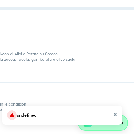
wich di Alici e Patate su Stecco
lla zucca, rucola, gamberetti e olive saclà
ini e condizioni
come
undefined
Parla con olivia