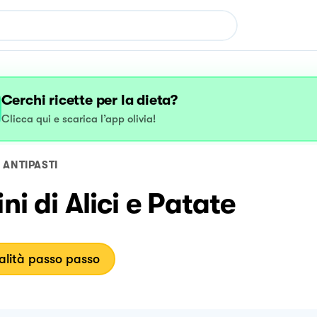
Cerchi ricette per la dieta?
Clicca qui e scarica l’app olivia!
ANTIPASTI
ini di Alici e Patate
lità passo passo