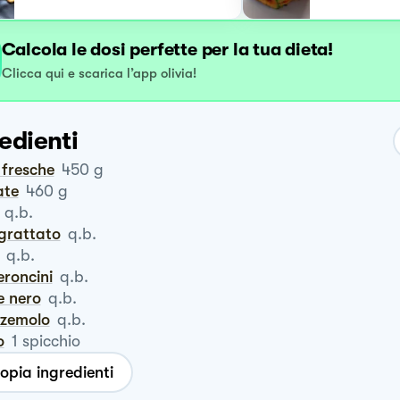
Calcola le dosi perfette per la tua dieta!
Clicca qui e scarica l’app olivia!
edienti
ci fresche
450
g
ate
460
g
q.b.
ngrattato
q.b.
q.b.
eroncini
q.b.
e nero
q.b.
zzemolo
q.b.
o
1
spicchio
opia ingredienti