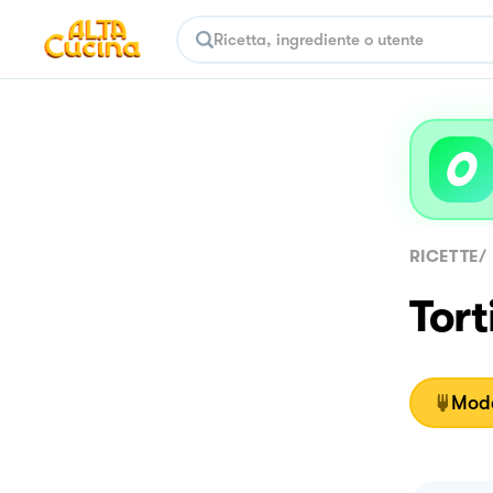
RICETTE
/
Tort
Moda