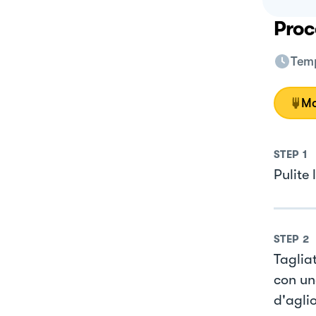
Proc
Temp
Mo
STEP
1
Pulite l
STEP
2
Tagliat
con un
d'aglio