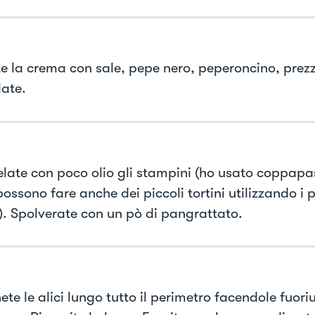
e la crema con sale, pepe nero, peperoncino, prez
ate.
late con poco olio gli stampini (ho usato coppap
ossono fare anche dei piccoli tortini utilizzando i pi
). Spolverate con un pò di pangrattato.
te le alici lungo tutto il perimetro facendole fuori