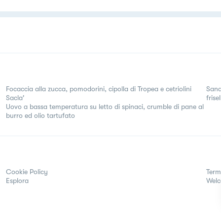
Focaccia alla zucca, pomodorini, cipolla di Tropea e cetriolini
Sand
Sacla'
frise
Uovo a bassa temperatura su letto di spinaci, crumble di pane al
burro ed olio tartufato
Cookie Policy
Term
Esplora
Wel