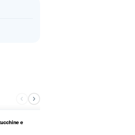
zucchine e
Tortina di patate