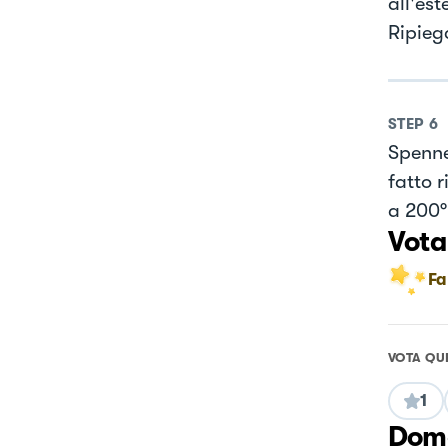
all'es
Ripiega
STEP
6
Spenne
fatto 
a 200°
Vota
Fa
VOTA QU
1
Doma