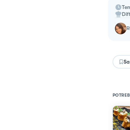
Tem
Dif
Sa
POTREB