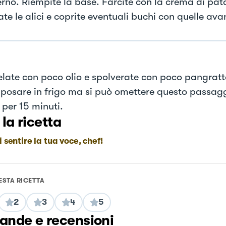
terno. Riempite la base. Farcite con la crema di pat
te le alici e coprite eventuali buchi con quelle ava
late con poco olio e spolverate con poco pangratta
riposare in frigo ma si può omettere questo passagg
 per 15 minuti.
 la ricetta
i sentire la tua voce, chef!
ESTA RICETTA
2
3
4
5
nde e recensioni