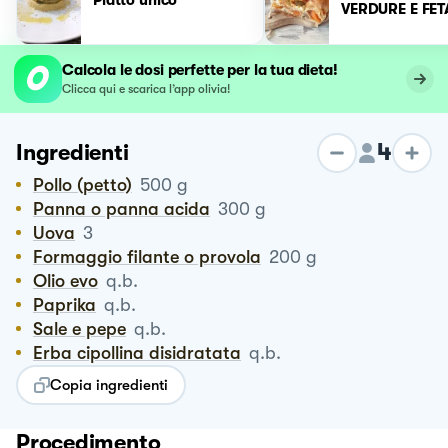
VERDURE E FET
Calcola le dosi perfette per la tua dieta!
Clicca qui e scarica l’app olivia!
4
Ingredienti
Pollo (petto)
500
g
Panna o panna acida
300
g
Uova
3
Formaggio filante o provola
200
g
Olio evo
q.b.
Paprika
q.b.
Sale e pepe
q.b.
Erba cipollina disidratata
q.b.
Copia ingredienti
Procedimento