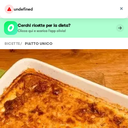
undefined
Cerchi ricette per la dieta?
Clicca qui e scarica l’app olivia!
RICETTE
/
PIATTO UNICO