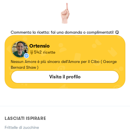
Commenta la ricetta: fai una domanda o complimentati! 😋
Ortensio
542
ricette
Nessun Amore è più sincero dell’Amore per il Cibo ( George
Bernard Shaw )
Visita il profilo
LASCIATI ISPIRARE
Frittelle di zucchine