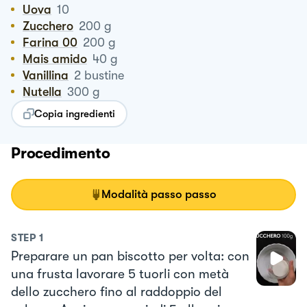
Uova
10
Zucchero
200
g
Farina 00
200
g
Mais amido
40
g
Vanillina
2
bustine
Nutella
300
g
Copia ingredienti
Procedimento
Modalità passo passo
STEP
1
Preparare un pan biscotto per volta: con
una frusta lavorare 5 tuorli con metà
dello zucchero fino al raddoppio del