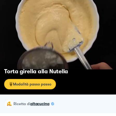
Torta girella alla Nutella
Modalità passo passo
ricetta
di
altacucina