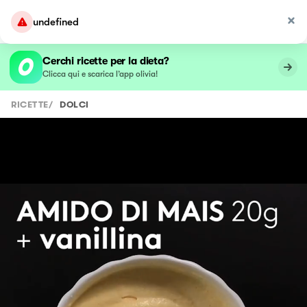
undefined
Cerchi ricette per la dieta?
Clicca qui e scarica l’app olivia!
RICETTE
/
DOLCI