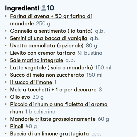
10
Ingredienti
Farina di avena + 50 gr farina di
mandorle
250
g
Cannella a sentimento ( io tanta)
q.b.
Semini di una bacca di vaniglia
q.b.
Uvetta ammollata (opzionale)
80
g
½
Lievito con cremor tartaro
bustina
Sale marino integrale
q.b.
Latte vegetale ( soia o mandorla)
150
ml
Succo di mela non zuccherato
150
ml
Il succo di limone
1
Mele a tocchetti + 1 a per decorare
3
Olio evo
30
g
Piccolo di rhum o una fialetta di aroma
rhum
1
bicchierino
Mandorle tritate grossolanamente
60
g
Pinoli
40
g
Buccia di un limone grattugiata
q.b.