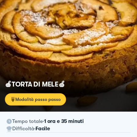
🍎TORTA DI MELE🍏
Modalità passo passo
Tempo totale
1 ora e 35 minuti
Difficoltà
Facile