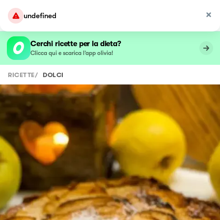
undefined
Cerchi ricette per la dieta?
Clicca qui e scarica l’app olivia!
RICETTE
/
DOLCI