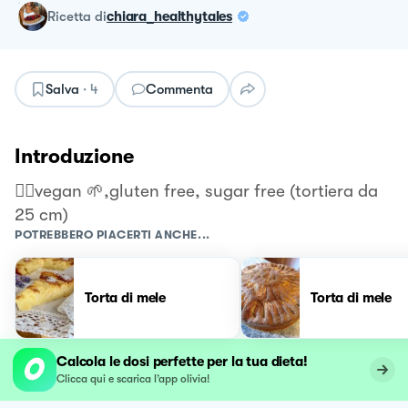
ricetta
di
chiara_healthytales
Salva
·
4
Commenta
Introduzione
👉🏻vegan 🌱,gluten free, sugar free (tortiera da
25 cm)
POTREBBERO PIACERTI ANCHE...
Torta di mele
Torta di mele
Calcola le dosi perfette per la tua dieta!
Clicca qui e scarica l’app olivia!