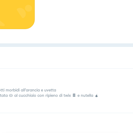
tti morbidi all'arancia e uvetta
tata 🥧 al cucchiaio con ripieno di twix 🍫 e nutella 🧉