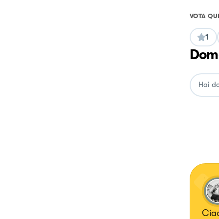
VOTA QU
1
Doma
Ciao