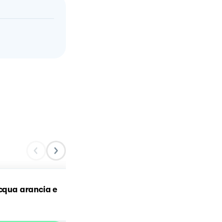
acqua arancia e
Torta alle carote 🥕🥕