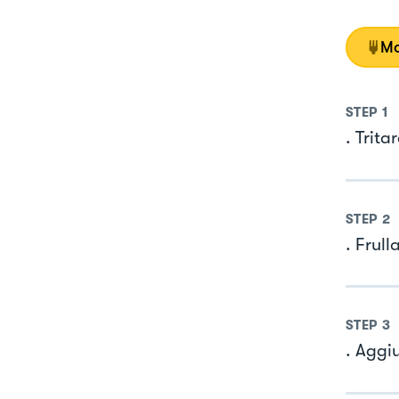
Mo
STEP
1
. Trita
STEP
2
. Frull
STEP
3
. Aggiu