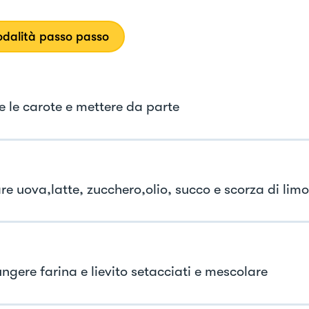
dalità passo passo
re le carote e mettere da parte
are uova,latte, zucchero,olio, succo e scorza di lim
ngere farina e lievito setacciati e mescolare