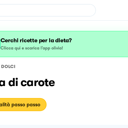
Cerchi ricette per la dieta?
Clicca qui e scarica l’app olivia!
DOLCI
a di carote
lità passo passo