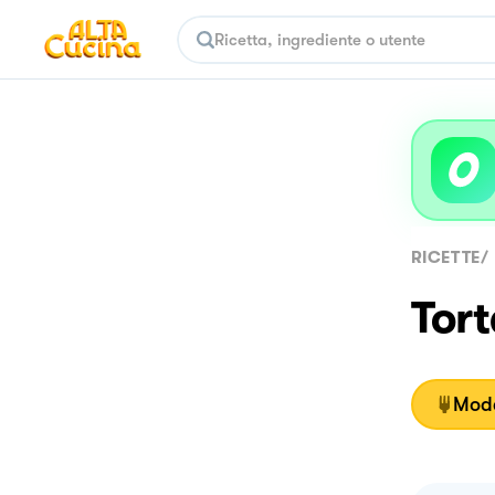
RICETTE
/
Tort
Moda