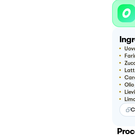
Ingr
Uov
Far
Zuc
Lat
Ca
Oli
Lie
Lim
C
Proc