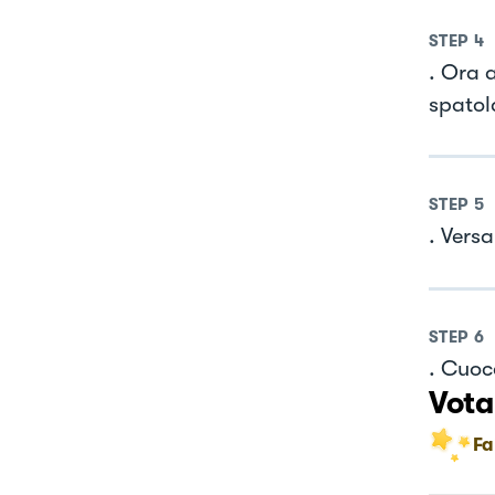
STEP
4
. Ora 
spatol
STEP
5
. Vers
STEP
6
. Cuoc
Vota
Fa