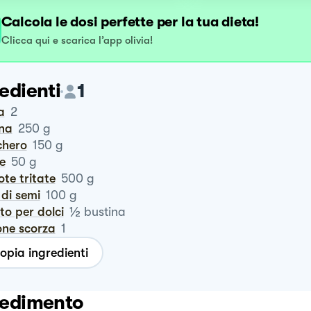
Calcola le dosi perfette per la tua dieta!
Clicca qui e scarica l’app olivia!
edienti
1
a
2
ina
250
g
chero
150
g
te
50
g
rote tritate
500
g
o di semi
100
g
½
vito per dolci
bustina
one scorza
1
opia ingredienti
edimento