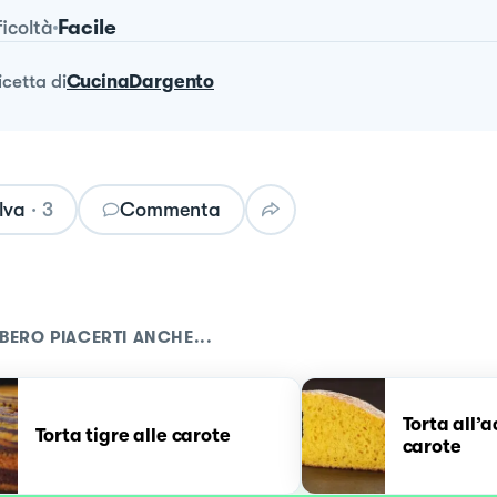
Facile
ficoltà
ricetta
di
CucinaDargento
lva
·
3
Commenta
BERO PIACERTI ANCHE...
Torta all’
Torta tigre alle carote
carote