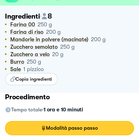
8
Ingredienti
Farina 00
250
g
Farina di riso
200
g
Mandorle in polvere (macinate)
200
g
Zucchero semolato
250
g
Zucchero a velo
20
g
Burro
250
g
Sale
1
pizzico
Copia ingredienti
Procedimento
Tempo totale
1 ora e 10 minuti
Modalità passo passo