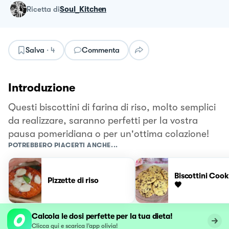
ricetta
di
Soul_Kitchen
Salva
·
4
Commenta
Introduzione
Questi biscottini di farina di riso, molto semplici
da realizzare, saranno perfetti per la vostra
pausa pomeridiana o per un'ottima colazione!
POTREBBERO PIACERTI ANCHE...
Biscottini Cookie
Pizzette di riso
🤎
Calcola le dosi perfette per la tua dieta!
Clicca qui e scarica l’app olivia!