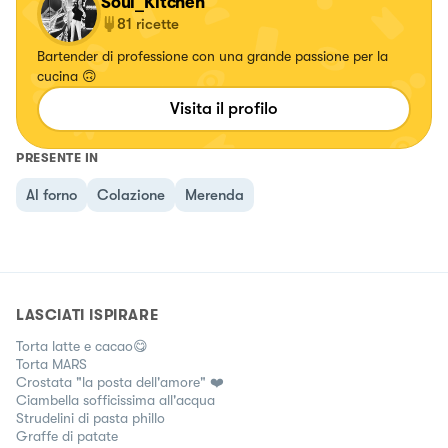
Soul_Kitchen
81
ricette
Bartender di professione con una grande passione per la
cucina 🙃
Visita il profilo
PRESENTE IN
Al forno
Colazione
Merenda
LASCIATI ISPIRARE
Torta latte e cacao😋
Torta MARS
Crostata "la posta dell'amore" ❤️
Ciambella sofficissima all'acqua
Strudelini di pasta phillo
Graffe di patate