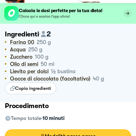
Calcola le dosi perfette per la tua dieta!
Clicca qui e scarica l’app olivia!
2
Ingredienti
Farina 00
250
g
Acqua
250
g
Zucchero
100
g
Olio di semi
50
ml
½
Lievito per dolci
bustina
Gocce di cioccolato (facoltativo)
40
g
Copia ingredienti
Procedimento
Tempo totale
10 minuti