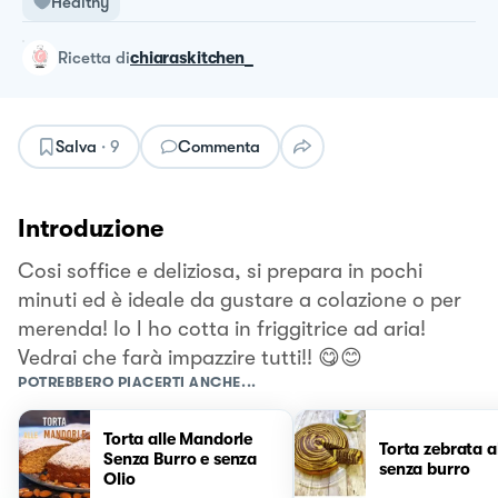
Healthy
ricetta
di
chiaraskitchen_
Salva
·
9
Commenta
Introduzione
Cosi soffice e deliziosa, si prepara in pochi
minuti ed è ideale da gustare a colazione o per
merenda! Io l ho cotta in friggitrice ad aria!
Vedrai che farà impazzire tutti!! 😋😊
POTREBBERO PIACERTI ANCHE...
Torta alle Mandorle
Torta zebrata a
Senza Burro e senza
senza burro
Olio