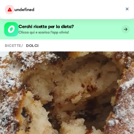
undefined
Cerchi ricette per la dieta?
Clicca qui e scarica l’app olivia!
RICETTE
/
DOLCI